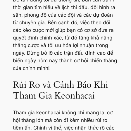
thời gian tìm hiểu về lịch thi đấu, đội hình ra
sân, phong độ của các đội và các dự đoán
từ chuyên gia. Bên cạnh đó, việc theo dõi
các kèo cược mới giúp bạn có cơ sở đưa ra
quyết định chính xác, từ đó tăng khả năng
thắng cược và tối ưu hóa lợi nhuận trong
ngày. Đừng bỏ lỡ các trận đấu đỉnh cao để
biến ngày hôm nay thành cơ hội chiến thắng
của chính mình!
Rủi Ro và Cảnh Báo Khi
Tham Gia Keonhacai
Tham gia keonhacai không chỉ mang lại cơ
hội thắng lớn mà còn đi kèm nhiều rủi ro
tiềm ẩn. Chính vì thế, việc nhận thức rõ các