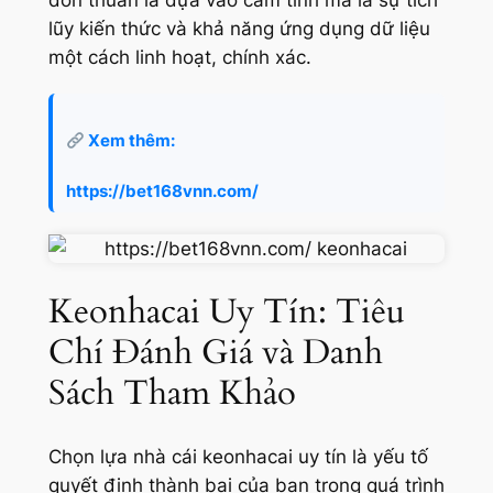
đơn thuần là dựa vào cảm tính mà là sự tích
lũy kiến thức và khả năng ứng dụng dữ liệu
một cách linh hoạt, chính xác.
Xem thêm:
https://bet168vnn.com/
Keonhacai Uy Tín: Tiêu
Chí Đánh Giá và Danh
Sách Tham Khảo
Chọn lựa nhà cái keonhacai uy tín là yếu tố
quyết định thành bại của bạn trong quá trình