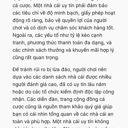
cá cược. Một nhà cái uy tín phải đảm bảo
các tiêu chí về độ minh bạch, giấy phép hoạt
động rõ ràng, bảo vệ quyền lợi của người
chơi và có dịch vụ chăm sóc khách hàng tốt.
Ngoài ra, các yếu tố như tỷ lệ kèo cạnh
tranh, phương thức thanh toán đa dạng, và
các chính sách thưởng và khuyến mãi hợp lý
cũng rất quan trọng.
Để tránh rủi ro bị lừa đảo, người chơi nên
dựa vào các danh sách nhà cái được nhiều
người đánh giá cao, đã có uy tín lâu năm
hoặc do các tổ chức kiểm định độc lập công
nhận. Các diễn đàn, trang cộng đồng cá
cược cũng là nguồn tham khảo quý giá giúp
bạn có cái nhìn tổng quan về các nhà cái an
toàn và phù hợp. Một nhà cái uy tín không