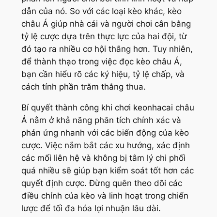
dẫn của nó. So với các loại kèo khác, kèo
châu Á giúp nhà cái và người chơi cân bằng
tỷ lệ cược dựa trên thực lực của hai đội, từ
đó tạo ra nhiều cơ hội thắng hơn. Tuy nhiên,
để thành thạo trong việc đọc kèo châu Á,
bạn cần hiểu rõ các ký hiệu, tỷ lệ chấp, và
cách tính phần trăm thắng thua.
Bí quyết thành công khi chơi keonhacai châu
Á nằm ở khả năng phân tích chính xác và
phản ứng nhanh với các biến động của kèo
cược. Việc nắm bắt các xu hướng, xác định
các mối liên hệ và không bị tâm lý chi phối
quá nhiều sẽ giúp bạn kiểm soát tốt hơn các
quyết định cược. Đừng quên theo dõi các
điều chỉnh của kèo và linh hoạt trong chiến
lược để tối đa hóa lợi nhuận lâu dài.