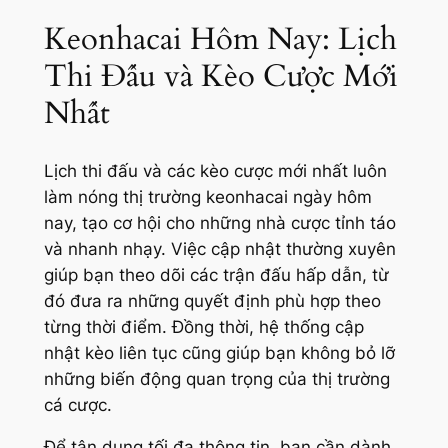
Keonhacai Hôm Nay: Lịch
Thi Đấu và Kèo Cược Mới
Nhất
Lịch thi đấu và các kèo cược mới nhất luôn
làm nóng thị trường keonhacai ngày hôm
nay, tạo cơ hội cho những nhà cược tỉnh táo
và nhanh nhạy. Việc cập nhật thường xuyên
giúp bạn theo dõi các trận đấu hấp dẫn, từ
đó đưa ra những quyết định phù hợp theo
từng thời điểm. Đồng thời, hệ thống cập
nhật kèo liên tục cũng giúp bạn không bỏ lỡ
những biến động quan trọng của thị trường
cá cược.
Để tận dụng tối đa thông tin, bạn cần dành