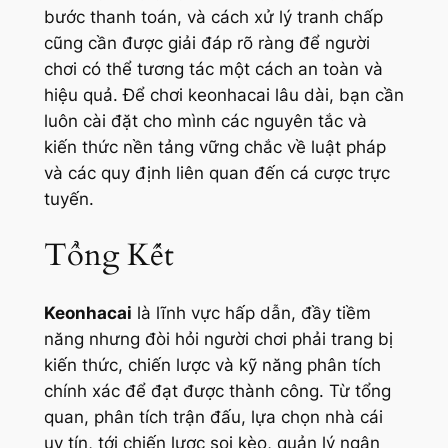
bước thanh toán, và cách xử lý tranh chấp
cũng cần được giải đáp rõ ràng để người
chơi có thể tương tác một cách an toàn và
hiệu quả. Để chơi keonhacai lâu dài, bạn cần
luôn cài đặt cho mình các nguyên tắc và
kiến thức nền tảng vững chắc về luật pháp
và các quy định liên quan đến cá cược trực
tuyến.
Tổng Kết
Keonhacai
là lĩnh vực hấp dẫn, đầy tiềm
năng nhưng đòi hỏi người chơi phải trang bị
kiến thức, chiến lược và kỹ năng phân tích
chính xác để đạt được thành công. Từ tổng
quan, phân tích trận đấu, lựa chọn nhà cái
uy tín, tới chiến lược soi kèo, quản lý ngân