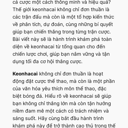
cá cược một cách thông minh và hiệu quả?
Thế giới keonhacai không chỉ đơn thuần là
các trận đấu mà còn là một tổ hợp kiến thức
về phân tích, dự đoán, cùng những bí quyết
giúp bạn chiến thắng trong từng trận cược.
Bài viết này sẽ là hành trình khám phá toàn
diện về keonhacai từ tổng quan cho đến
chiến lược chơi, giúp bạn nắm vững và tận
dụng tối đa cơ hội thắng cược.
Keonhacai
không chỉ đơn thuần là hoạt
động đặt cược thể thao, mà còn là một phần
của văn hóa yêu thích môn thể thao, đặc
biệt bóng đá. Hiểu rõ về keonhacai sẽ giúp
bạn không chỉ thắng lớn mà còn tận hưởng
niềm đam mê một cách có trách nhiệm và
sáng suốt. Hãy cùng bắt đầu hành trình
khám phá này để trở thành cao thủ trong thế