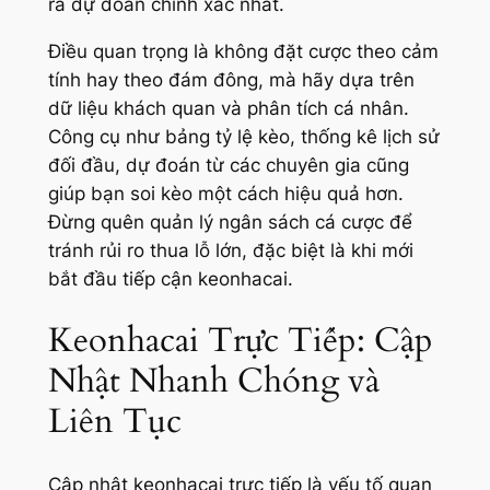
ra dự đoán chính xác nhất.
Điều quan trọng là không đặt cược theo cảm
tính hay theo đám đông, mà hãy dựa trên
dữ liệu khách quan và phân tích cá nhân.
Công cụ như bảng tỷ lệ kèo, thống kê lịch sử
đối đầu, dự đoán từ các chuyên gia cũng
giúp bạn soi kèo một cách hiệu quả hơn.
Đừng quên quản lý ngân sách cá cược để
tránh rủi ro thua lỗ lớn, đặc biệt là khi mới
bắt đầu tiếp cận keonhacai.
Keonhacai Trực Tiếp: Cập
Nhật Nhanh Chóng và
Liên Tục
Cập nhật keonhacai trực tiếp là yếu tố quan