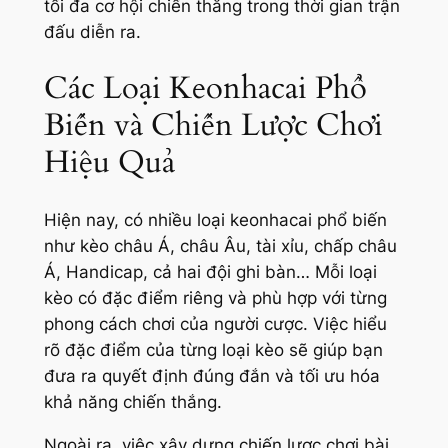
tối đa cơ hội chiến thắng trong thời gian trận
đấu diễn ra.
Các Loại Keonhacai Phổ
Biến và Chiến Lược Chơi
Hiệu Quả
Hiện nay, có nhiều loại keonhacai phổ biến
như kèo châu Á, châu Âu, tài xỉu, chấp châu
Á, Handicap, cả hai đội ghi bàn… Mỗi loại
kèo có đặc điểm riêng và phù hợp với từng
phong cách chơi của người cược. Việc hiểu
rõ đặc điểm của từng loại kèo sẽ giúp bạn
đưa ra quyết định đúng đắn và tối ưu hóa
khả năng chiến thắng.
Ngoài ra, việc xây dựng chiến lược chơi bài