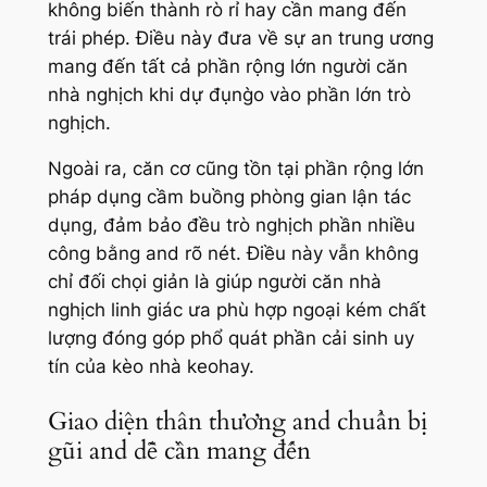
không biến thành rò rỉ hay cần mang đến
trái phép. Điều này đưa về sự an trung ương
mang đến tất cả phần rộng lớn người căn
nhà nghịch khi dự đụng̀o vào phần lớn trò
nghịch.
Ngoài ra, căn cơ cũng tồn tại phần rộng lớn
pháp dụng cầm buồng phòng gian lận tác
dụng, đảm bảo đều trò nghịch phần nhiều
công bằng and rõ nét. Điều này vẫn không
chỉ đối chọi giản là giúp người căn nhà
nghịch linh giác ưa phù hợp ngoại kém chất
lượng đóng góp phổ quát phần cải sinh uy
tín của kèo nhà keohay.
Giao diện thân thương and chuẩn bị
gũi and dễ cần mang đến