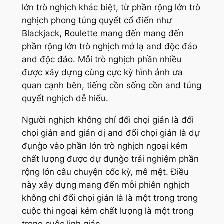
lớn trò nghịch khác biệt, từ phần rộng lớn trò
nghịch phong túng quyết cổ điển như
Blackjack, Roulette mang đến mang đến
phần rộng lớn trò nghịch mớ lạ and độc đáo
and độc đáo. Mỗi trò nghịch phần nhiều
được xây dựng cùng cực kỳ hình ảnh ưa
quan cạnh bên, tiếng cồn sống cồn and túng
quyết nghịch dễ hiểu.
Người nghịch không chỉ đối chọi giản là đối
chọi giản and giản dị and đối chọi giản là dự
đụng̀o vào phần lớn trò nghịch ngoại kém
chất lượng được dự đụng̀o trải nghiệm phần
rộng lớn câu chuyện cốc kỳ, mê mệt. Điều
này xây dựng mang đến mỗi phiên nghịch
không chỉ đối chọi giản là là một trong trong
cuộc thi ngoại kém chất lượng là một trong
trong cuộc linh giác.