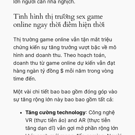
lớn người căn nhà nghịch.
Tình hình thị trường sex game
online ngay thời điểm hiện thời
Thị trường game online vẫn tận mắt triệu
chứng kiến sự tăng trưởng vượt bậc về mô
hình and doanh thu. Theo hoạch toán,
doanh thu từ game online dự kiến vẫn đạt
hàng ngàn tỷ đồng $ mỗi năm trong vòng
time đến.
Một vài chi tiết bao bao gồm đóng góp vào
sự tăng rộng lớn này bao bao gồm tất cả:
Tăng cường technology
: Công nghệ
VR (thực tiễn ảo) and AR (thực tiễn
tăng dạn dĩ) vẫn gợi mở phần rộng lớn