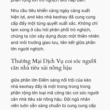
phần rộng lớn trò nghịch slot hấp dẫn.
Nhu cầu tiêu khiển càng ngày càng xuất
hiện lợi, and kèo nhà keohay đã cung cung
cấp đấy một túng quyết xuất sắc. Không chỉ
tạm xong ở câu hỏi phân phối trò nghịch,
chúng ta còn xây dựng được một thiên nhiên
and môi trường giao lưu, liên kết giữa phần
lớn người nghịch.
Thương Mại Dịch Vụ coi sóc người
căn nhà tiêu xài nồng hậu
giữa phần lớn Điểm sáng nổi trội của kèo
nhà keohay đấy là một trong trong trong
phần rộng lớn loại mã công tác coi sóc người
căn nhà tiêu xài nồng hậu. Đội ngũ nhân
viên luôn sẵn sàng chuẩn bị cung cung cấp