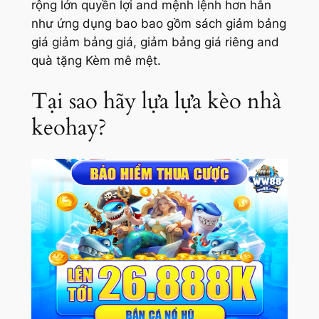
rộng lớn quyền lợi and mệnh lệnh hơn hẳn
như ứng dụng bao bao gồm sách giảm bảng
giá giảm bảng giá, giảm bảng giá riêng and
quà tặng Kèm mê mệt.
Tại sao hãy lựa lựa kèo nhà
keohay?