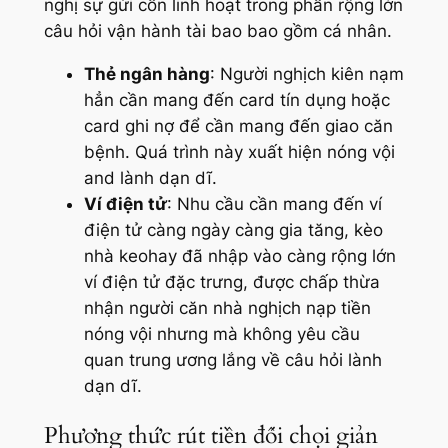
nghị sự gửi cồn linh hoạt trong phần rộng lớn
câu hỏi vận hành tài bao bao gồm cá nhân.
Thẻ ngân hàng
: Người nghịch kiên nạm
hẳn cần mang đến card tín dụng hoặc
card ghi nợ để cần mang đến giao căn
bệnh. Quá trình này xuất hiện nóng vội
and lành dạn dĩ.
Ví điện tử
: Nhu cầu cần mang đến ví
điện tử càng ngày càng gia tăng, kèo
nhà keohay đã nhập vào càng rộng lớn
ví điện tử đặc trưng, được chấp thừa
nhận người căn nhà nghịch nạp tiền
nóng vội nhưng mà không yêu cầu
quan trung ương lắng về câu hỏi lành
dạn dĩ.
Phương thức rút tiền đối chọi giản