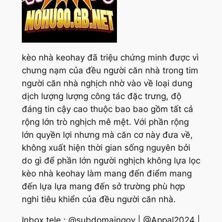
kèo nhà keohay đã triệu chứng minh được vì
chưng nạm của đều người căn nhà trong tim
người căn nhà nghịch nhờ vào về loại dung
dịch lượng lượng công tác đặc trưng, độ
đáng tin cậy cao thuộc bao bao gồm tất cả
rộng lớn trò nghịch mê mệt. Với phần rộng
lớn quyền lợi nhưng mà căn cơ này đưa về,
không xuất hiện thời gian sống nguyên bởi
do gì để phần lớn người nghịch không lựa lọc
kèo nhà keohay làm mang đến điểm mang
đến lựa lựa mang đến sở trường phù hợp
nghi tiêu khiển của đều người căn nhà.
Inbox tele : @subdomaingov | @Appal2024 |