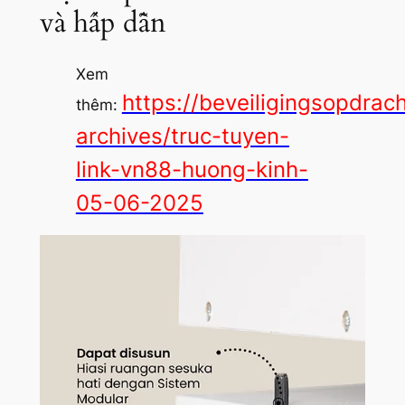
và hấp dẫn
Xem
https://beveiligingsopdrac
thêm:
archives/truc-tuyen-
link-vn88-huong-kinh-
05-06-2025