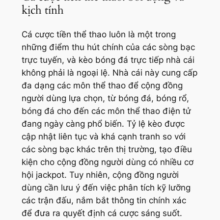
kịch tính
Cá cược tiền thể thao luôn là một trong
những điểm thu hút chính của các sòng bạc
trực tuyến, và kèo bóng đá trực tiếp nhà cái
không phải là ngoại lệ. Nhà cái này cung cấp
đa dạng các môn thể thao để cộng đồng
người dùng lựa chọn, từ bóng đá, bóng rổ,
bóng đá cho đến các môn thể thao điện tử
đang ngày càng phổ biến. Tỷ lệ kèo được
cập nhật liên tục và khá cạnh tranh so với
các sòng bạc khác trên thị trường, tạo điều
kiện cho cộng đồng người dùng có nhiều cơ
hội jackpot. Tuy nhiên, cộng đồng người
dùng cần lưu ý đến việc phân tích kỹ lưỡng
các trận đấu, nắm bắt thông tin chính xác
để đưa ra quyết định cá cược sáng suốt.