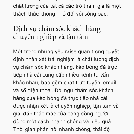
chất lượng của tất cả các trò tham gia là một
thách thức không nhỏ đối với sòng bạc.
Dịch vụ chăm sóc khách hàng
chuyên nghiệp và tận tâm
Một trong những yếu raise quan trọng quyết
định nhận xét trải nghiệm là chất lượng dịch
vụ chăm sóc khách hàng. kèo bóng đá trực
tiếp nhà cái cung cấp nhiều kênh tư vấn
khác nhau, bao gồm chat trực tuyến, email
và số điện thoại. Đội ngũ chăm sóc khách
hàng của kèo bóng đá trực tiếp nhà cái
được nhận xét là chuyên nghiệp, tận tâm và
giải đáp thắc mắc của cộng đồng người
dùng một cách nhanh chóng và hiệu quả.
Thời gian phản hồi nhanh chóng, thái độ