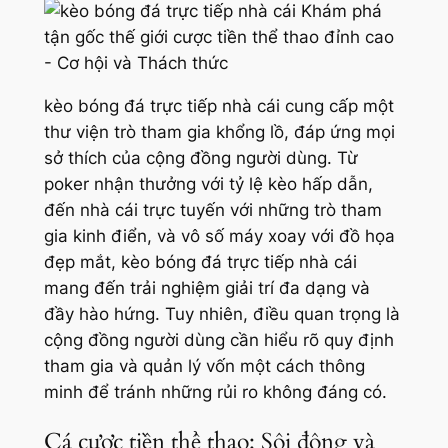
kèo bóng đá trực tiếp nhà cái cung cấp một
thư viện trò tham gia khổng lồ, đáp ứng mọi
sở thích của cộng đồng người dùng. Từ
poker nhận thưởng với tỷ lệ kèo hấp dẫn,
đến nhà cái trực tuyến với những trò tham
gia kinh điển, và vô số máy xoay với đồ họa
đẹp mắt, kèo bóng đá trực tiếp nhà cái
mang đến trải nghiệm giải trí đa dạng và
đầy hào hứng. Tuy nhiên, điều quan trọng là
cộng đồng người dùng cần hiểu rõ quy định
tham gia và quản lý vốn một cách thông
minh để tránh những rủi ro không đáng có.
Cá cược tiền thể thao: Sôi động và