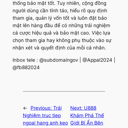
thống bảo mật tốt. Tuy nhiên, cộng đồng
người dùng cần tỉnh táo, hiểu rõ quy định
tham gia, quản lý vốn tốt và luôn đặt bảo
mật lên hàng đầu để có những trải nghiệm
cá cược hiệu quả và bảo mật cao. Việc lựa
chọn tham gia hay không phụ thuộc vào sự
nhận xét và quyết định của mỗi cá nhân.
Inbox tele : @subdomaingov | @Appal2024 |
@fb882024
←
Previous:
Trải
Next:
U888
Nghiệm truc tiep
Khám Phá Thế
ngoai hang anh keo
Giới Bí Ẩn Bên