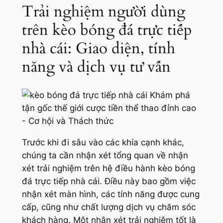
Trải nghiệm người dùng
trên kèo bóng đá trực tiếp
nhà cái: Giao diện, tính
năng và dịch vụ tư vấn
Trước khi đi sâu vào các khía cạnh khác,
chúng ta cần nhận xét tổng quan về nhận
xét trải nghiệm trên hệ điều hành kèo bóng
đá trực tiếp nhà cái. Điều này bao gồm việc
nhận xét màn hình, các tính năng được cung
cấp, cũng như chất lượng dịch vụ chăm sóc
khách hàng. Một nhận xét trải nghiệm tốt là