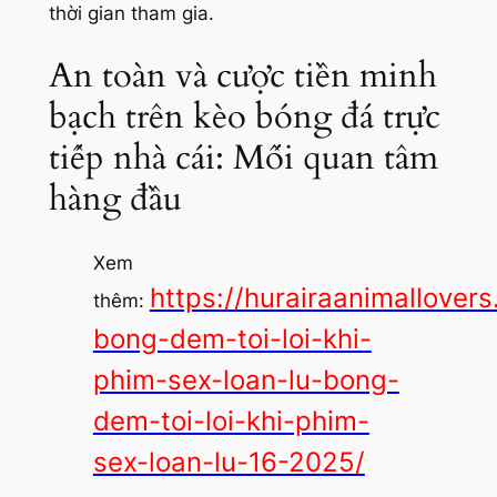
thời gian tham gia.
An toàn và cược tiền minh
bạch trên kèo bóng đá trực
tiếp nhà cái: Mối quan tâm
hàng đầu
Xem
https://hurairaanimallover
thêm:
bong-dem-toi-loi-khi-
phim-sex-loan-lu-bong-
dem-toi-loi-khi-phim-
sex-loan-lu-16-2025/