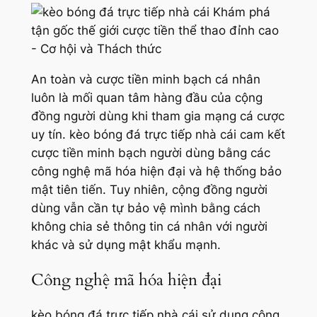
An toàn và cược tiền minh bạch cá nhân
luôn là mối quan tâm hàng đầu của cộng
đồng người dùng khi tham gia mạng cá cược
uy tín. kèo bóng đá trực tiếp nhà cái cam kết
cược tiền minh bạch người dùng bằng các
công nghệ mã hóa hiện đại và hệ thống bảo
mật tiên tiến. Tuy nhiên, cộng đồng người
dùng vẫn cần tự bảo vệ mình bằng cách
không chia sẻ thông tin cá nhân với người
khác và sử dụng mật khẩu mạnh.
Công nghệ mã hóa hiện đại
kèo bóng đá trực tiếp nhà cái sử dụng công