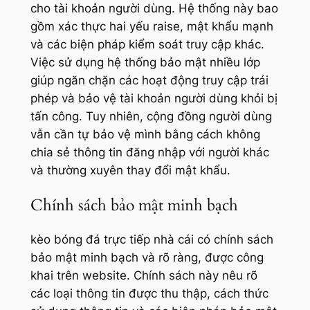
cho tài khoản người dùng. Hệ thống này bao
gồm xác thực hai yếu raise, mật khẩu mạnh
và các biện pháp kiểm soát truy cập khác.
Việc sử dụng hệ thống bảo mật nhiều lớp
giúp ngăn chặn các hoạt động truy cập trái
phép và bảo vệ tài khoản người dùng khỏi bị
tấn công. Tuy nhiên, cộng đồng người dùng
vẫn cần tự bảo vệ mình bằng cách không
chia sẻ thông tin đăng nhập với người khác
và thường xuyên thay đổi mật khẩu.
Chính sách bảo mật minh bạch
kèo bóng đá trực tiếp nhà cái có chính sách
bảo mật minh bạch và rõ ràng, được công
khai trên website. Chính sách này nêu rõ
các loại thông tin được thu thập, cách thức