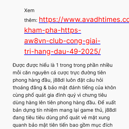
Xem
https://www.avadhtimes.c
thêm:
kham-pha-https-
aw8vn-club-cong-giai-
tri-hang-dau-49-2025/
Được được hiểu là 1 trong trong phần nhiều
mỗi căn nguyên cá cược trực đường tiên
phong hàng đầu, j88dl luôn đặt câu hỏi
thoáng đãng & bảo mật đánh tiếng của khôn
cùng phổ quát gia đình quý vì chưng tiêu
dùng hàng lên tiên phong hàng đầu. Để xuất
bản dựng tín nhiệm mang lại game thủ, j88dl
đang tiêu tiêu dùng phổ quát vẻ mặt xung
quanh bảo mật tiên tiến bao gồm mục đích