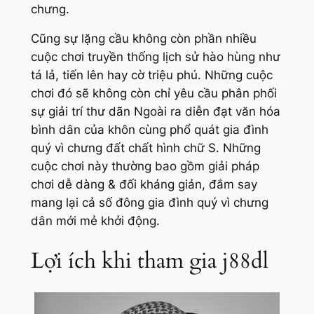
chưng.
Cũng sự lặng cầu không còn phần nhiều
cuộc chơi truyền thống lịch sử hào hùng như
tá lả, tiến lên hay cờ triệu phú. Những cuộc
chơi đó sẽ không còn chỉ yêu cầu phân phối
sự giải trí thư dãn Ngoài ra diễn đạt văn hóa
bình dân của khôn cùng phổ quát gia đình
quý vì chưng đất chất hình chữ S. Những
cuộc chơi này thường bao gồm giải pháp
chơi dễ dàng & đối kháng giản, đắm say
mang lại cả số đông gia đình quý vì chưng
dân mới mẻ khởi động.
Lợi ích khi tham gia j88dl