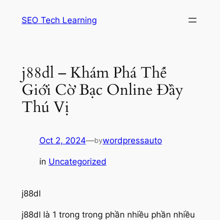
Skip
SEO Tech Learning
to
content
j88dl – Khám Phá Thế
Giới Cờ Bạc Online Đầy
Thú Vị
Oct 2, 2024
—
wordpressauto
by
in
Uncategorized
j88dl
j88dl là 1 trong trong phần nhiều phần nhiều