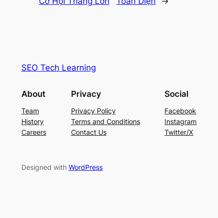
Cơ Hội Thắng Lớn
Toàn Diện
→
SEO Tech Learning
About
Privacy
Social
Team
Privacy Policy
Facebook
History
Terms and Conditions
Instagram
Careers
Contact Us
Twitter/X
Designed with
WordPress