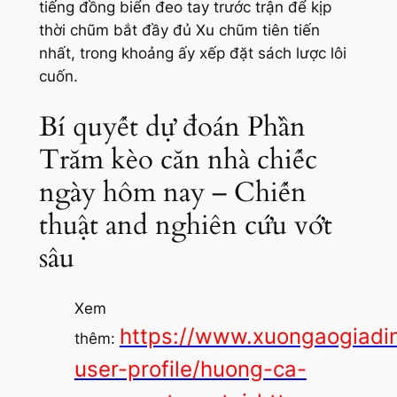
tiếng đồng biển đeo tay trước trận để kịp
thời chũm bắt đầy đủ Xu chũm tiên tiến
nhất, trong khoảng ấy xếp đặt sách lược lôi
cuốn.
Bí quyết dự đoán Phần
Trăm kèo căn nhà chiếc
ngày hôm nay – Chiến
thuật and nghiên cứu vớt
sâu
Xem
https://www.xuongaogiadi
thêm:
user-profile/huong-ca-