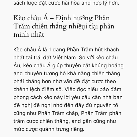
sách lược đặt cược hài hòa and hợp lý hơn.
Kèo châu Á – Định hướng Phần
Trăm chiến thắng nhiềụi tíại phân
minh nhất
Kèo châu Á là 1 dạng Phần Trăm hút khách
nhất tại trái đất Việt Nam. So với kèo châu
Âu, kèo châu Á giúp thuyên cắt khủng hoảng
and chuyên tương hỗ khả năng chiến thắng
phải chăng hơn nhờ vấn đề đặt cược theo
chênh lệch điểm số. Việc đọc hiểu bảo đảm
phong cách kèo này lời yêu cầu căn nhà bạn
đề nghị đề nghị nhớ đến đầy đủ nguyên tố
cũng như Phần Trăm chấp, Phần Trăm phần
trăm cược chiến thắng, and gần cũng như
mức cược quánh trưng riêng.