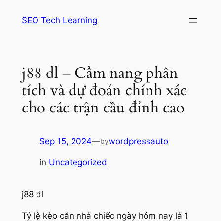
Skip
SEO Tech Learning
to
content
j88 dl – Cẩm nang phân
tích và dự đoán chính xác
cho các trận cầu đỉnh cao
Sep 15, 2024
—
wordpressauto
by
in
Uncategorized
j88 dl
Tỷ lệ kèo căn nhà chiếc ngày hôm nay là 1