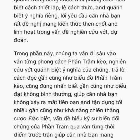
biết cách thiết lập, lệ cách thức, and quánh
biệt ý nghĩa riêng, lời yêu cầu căn nhà bạn
rất đề nghị mang kiến thức then chốt and
linh hoạt trong vấn đề nghiên cứu vớt, dự
đoán.
Trong phần này, chúng ta vẫn đi sâu vào
vẫn từng phong cách Phần Trăm kèo, nghiên
cứu vớt quánh biệt ý nghĩa của chúng, trả lời
cách đọc gần cũng như biểu đồ Phần Trăm
kèo, cũng đúng nhấn biết gần cũng như biểu
đạt không bình thường, giúp căn nhà bạn
không xảy ra mất tiền oan and tận dụng tối
nhiều gần cũng như khả năng chiến thắng
cược. Đặc biệt, vấn đề hiểu kỹ sự biến đổi
chứng của Phần Trăm qua vẫn từng thời
điểm trước trận giúp căn nhà bạn mang