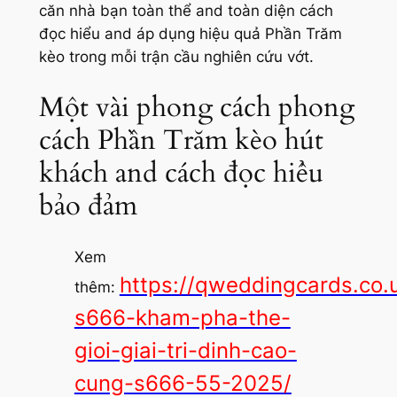
căn nhà bạn toàn thể and toàn diện cách
đọc hiểu and áp dụng hiệu quả Phần Trăm
kèo trong mỗi trận cầu nghiên cứu vớt.
Một vài phong cách phong
cách Phần Trăm kèo hút
khách and cách đọc hiểu
bảo đảm
Xem
https://qweddingcards.co.
thêm:
s666-kham-pha-the-
gioi-giai-tri-dinh-cao-
cung-s666-55-2025/