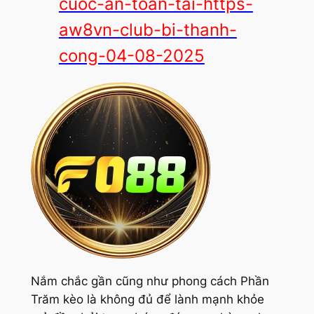
cuoc-an-toan-tai-https-
aw8vn-club-bi-thanh-
cong-04-08-2025
Nắm chắc gần cũng như phong cách Phần
Trăm kèo là không đủ để lành mạnh khỏe