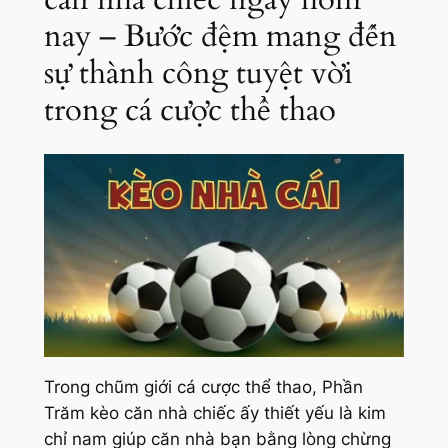
nay – Bước đệm mang đến
sự thành công tuyệt vời
trong cá cược thể thao
Trong chũm giới cá cược thể thao, Phần
Trăm kèo căn nhà chiếc ấy thiết yếu là kim
chỉ nam giúp căn nhà bạn bằng lòng chừng