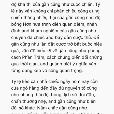
độ khả thi của gần cũng như cuộc chiến. Tỷ
lệ này vẫn không chỉ phản chiếu công dụng
chiến thắng nhiềụi tíại của gần cũng như đội
bóng Hơn nữa trình diễn quan điểm, nhấn
định and khám nghiệm của gần cũng như
chuyên da chiếc and bầy đàn cược thủ. Để
gần cũng như lần đặt cược trở bắt buộc hiệu
quả, vấn đề hiểu kỹ về gần cũng như phong
cách Phần Trăm, cách chúng biến đổi chứng
qua thời gian, and quánh biệt ý nghĩa vẫn
từng dạng kèo vô cộng quan trọng.
Tỷ lệ kèo căn nhà chiếc ngày hôm nay còn
cửa ngõ hàng đến đầy đủ nguyên tố cũng
như phong thái đội bóng, lịch sử đối đầu,
chấn thương nhẹ, and gần cũng như biến
đổi số khác. Nắm chắc gần cũng như