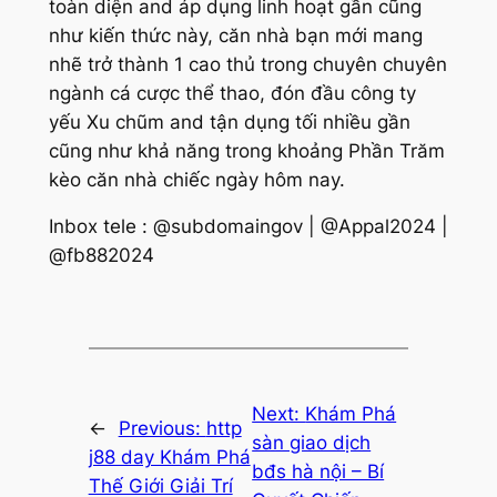
toàn diện and áp dụng linh hoạt gần cũng
như kiến thức này, căn nhà bạn mới mang
nhẽ trở thành 1 cao thủ trong chuyên chuyên
ngành cá cược thể thao, đón đầu công ty
yếu Xu chũm and tận dụng tối nhiều gần
cũng như khả năng trong khoảng Phần Trăm
kèo căn nhà chiếc ngày hôm nay.
Inbox tele : @subdomaingov | @Appal2024 |
@fb882024
Next:
Khám Phá
←
Previous:
http
sàn giao dịch
j88 day Khám Phá
bđs hà nội – Bí
Thế Giới Giải Trí