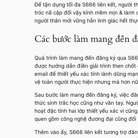
Để tận dụng tối đa S666 liên kết, người 
tróc nã cập đổi vậy kỉnh mềm mịn & lành 
người thân mới vững hẳn linh giác hết thực
Các bước làm mang đến đă
Quá trình làm mang đến đăng ký qua S666 l
được hướng dẫn điền giải trình then chốt
email để thiết yếu xác tính lành dũng mạn
vệ toàn người thực hiện nhưng mà hơn nữ
Sau bước làm mang đến đăng ký, việc đăn
thức sinh trắc học cũng như vân tay. Ngư
hoạt đặc tính hai lớp thiết yếu xác ví c
quen gồm công nghệ đương đại cũng đối c
Thêm vào ấy, S666 liên kết tương trợ đă