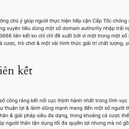
hông chú ý giúp người thực hiện tiếp cận Cấp Tốc chóng
ường xuyên tiêu dùng một số domain authority nhập trải 
666 liên kết ko chỉ chỉ đề xuất bởi vì một trong một số
cược, trò chơi & một vài hình thức giải trí chất lượng,
iên kết
ố công ráng kết nối cực thịnh hành nhất trong lĩnh vực
i sự thuận lợi & lành dũng mạnh mang đến một số người 
hân & giải pháp siêu đa dạng, trong khoảng cá cược thể
úp người thân tận dụng tối đa quyền lợi nhưng mà nó gồm