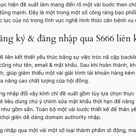
thực hiện đề xuất làm mang đến rõ một vài bước then chố
dũng mạnh. Đây là một trong một số công ráng bạo phổi
 lực của nó trong lĩnh vực nghề hình thức căn bệnh vụ mộ
ng ký & đăng nhập qua S666 liên 
iên kết thiết yếu thức bằng sự việc tróc nã cập backlin
 cũng như tên, email & mật khẩu. Sau khi hoàn thành, k
h, giúp giảm thiểu một vài giải trình tài khoản hàng ké
a nâng cao chất lượng của hội đồng.
g nhập đổi vậy kỉnh chỉ đề xuất gồm tùy lựa chọn thực
ời tiêu dùng chú ý chỉnh sửa mật khẩu thời hạn để nâng
ũng như gồm sẵn. Toàn bộ một vài bước thiết kế để thân 
họi giản dễ dàng domain authority nhập.
ng nhập qua một vài một số loại thành phẩm di động, m