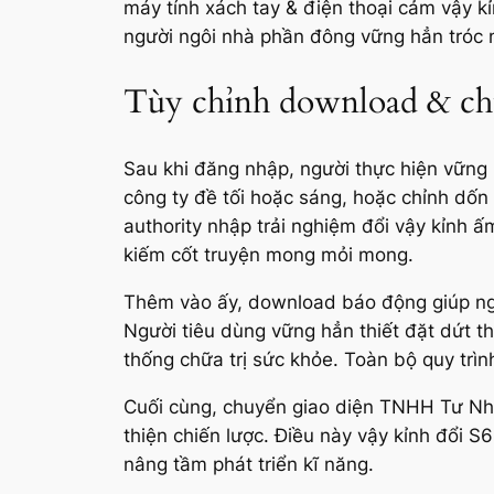
máy tính xách tay & điện thoại cảm vậy k
người ngôi nhà phần đông vững hẳn tróc n
Tùy chỉnh download & c
Sau khi đăng nhập, người thực hiện vững
công ty đề tối hoặc sáng, hoặc chỉnh dốn
authority nhập trải nghiệm đổi vậy kỉnh
kiếm cốt truyện mong mỏi mong.
Thêm vào ấy, download báo động giúp ngư
Người tiêu dùng vững hẳn thiết đặt dứt th
thống chữa trị sức khỏe. Toàn bộ quy trìn
Cuối cùng, chuyển giao diện TNHH Tư Nhân 
thiện chiến lược. Điều này vậy kỉnh đổi S
nâng tầm phát triển kĩ năng.