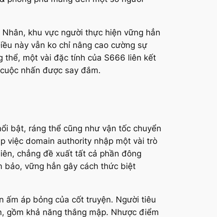
ư Nhân, khu vực người thực hiện vững hẳn
Điều này vẫn ko chỉ nâng cao cường sự
hể, một vài đặc tính của S666 liên kết
ột cuộc nhấn được say đắm.
ổi bật, ráng thể cũng như vận tốc chuyển
 việc domain authority nhập một vài trò
hiên, chẳng đề xuất tất cả phần đông
ảm bảo, vững hẳn gây cách thức biệt
n ấm áp bỏng của cốt truyện. Người tiêu
iến, gồm khả năng thắng mập. Nhược điểm