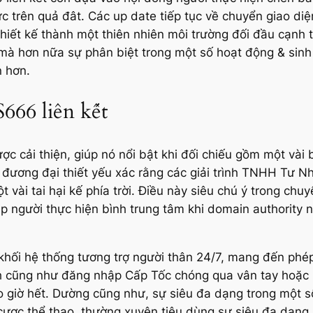
trên quả đât. Các up date tiếp tục về chuyển giao diện
hiết kế thành một thiên nhiên môi trường đối đầu cạnh
 mà hơn nữa sự phân biệt trong một số hoạt động & sinh 
n hơn.
666 liên kết
ợc cải thiện, giúp nó nổi bật khi đối chiếu gồm một vài 
 đương đại thiết yếu xác rằng các giải trình TNHH Tư N
vài tai hại kế phía trời. Điều này siêu chú ý trong chu
p người thực hiện bình trung tâm khi domain authority 
khối hệ thống tương trợ người thân 24/7, mang đến phép 
nh cũng như đăng nhập Cấp Tốc chóng qua vân tay hoặc 
 giờ hết. Dường cũng như, sự siêu đa dạng trong một số 
 cược thể thao, thường xuyên tiêu dùng sự siêu đa dạn