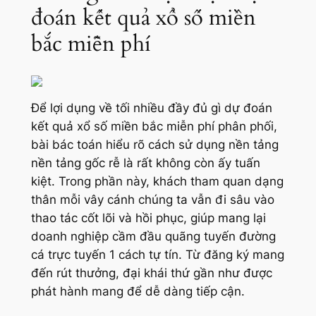
đoán kết quả xổ số miền
bắc miễn phí
Để lợi dụng về tối nhiều đầy đủ gì dự đoán
kết quả xổ số miền bắc miễn phí phân phối,
bài bác toán hiểu rõ cách sử dụng nền tảng
nền tảng gốc rễ là rất không còn ấy tuấn
kiệt. Trong phần này, khách tham quan dạng
thân mỗi vây cánh chúng ta vẫn đi sâu vào
thao tác cốt lõi và hồi phục, giúp mang lại
doanh nghiệp cầm đầu quãng tuyến đường
cá trực tuyến 1 cách tự tín. Từ đăng ký mang
đến rút thưởng, đại khái thứ gần như được
phát hành mang để dễ dàng tiếp cận.