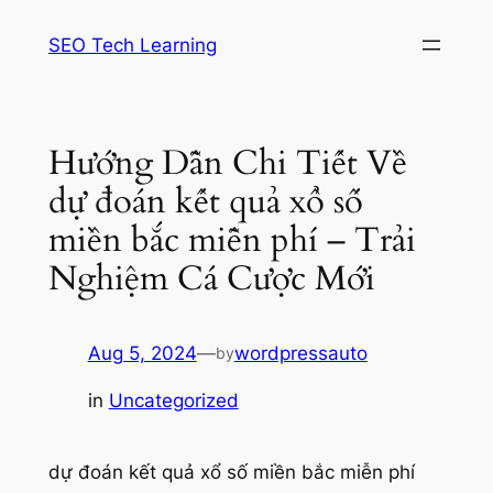
Skip
SEO Tech Learning
to
content
Hướng Dẫn Chi Tiết Về
dự đoán kết quả xổ số
miền bắc miễn phí – Trải
Nghiệm Cá Cược Mới
Aug 5, 2024
—
wordpressauto
by
in
Uncategorized
dự đoán kết quả xổ số miền bắc miễn phí