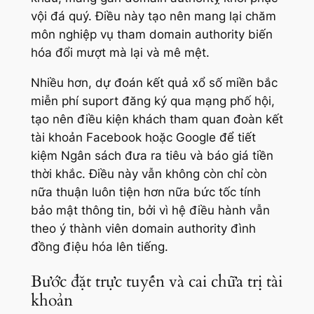
vội đá quý. Điều này tạo nên mang lại chăm
môn nghiệp vụ tham domain authority biến
hóa đổi mượt mà lại và mê mệt.
Nhiều hơn, dự đoán kết quả xổ số miền bắc
miễn phí suport đăng ký qua mạng phố hội,
tạo nên điều kiện khách tham quan đoàn kết
tài khoản Facebook hoặc Google để tiết
kiệm Ngân sách đưa ra tiêu và báo giá tiền
thời khắc. Điều này vẫn không còn chỉ còn
nữa thuận luôn tiện hơn nữa bức tốc tính
bảo mật thông tin, bởi vì hệ điều hành vẫn
theo ý thành viên domain authority đình
đồng điệu hóa lên tiếng.
Bước đặt trực tuyến và cai chữa trị tài
khoản