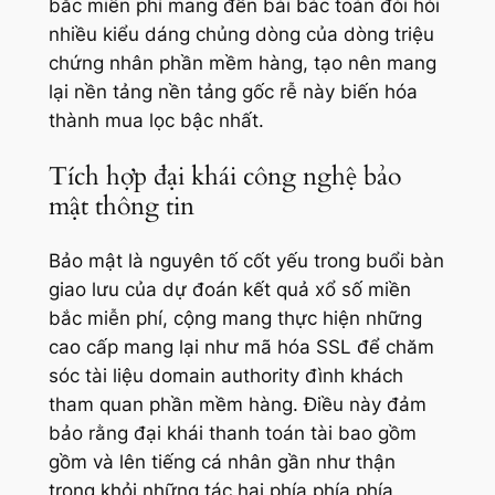
bắc miễn phí mang đến bài bác toán đòi hỏi
nhiều kiểu dáng chủng dòng của dòng triệu
chứng nhân phần mềm hàng, tạo nên mang
lại nền tảng nền tảng gốc rễ này biến hóa
thành mua lọc bậc nhất.
Tích hợp đại khái công nghệ bảo
mật thông tin
Bảo mật là nguyên tố cốt yếu trong buổi bàn
giao lưu của dự đoán kết quả xổ số miền
bắc miễn phí, cộng mang thực hiện những
cao cấp mang lại như mã hóa SSL để chăm
sóc tài liệu domain authority đình khách
tham quan phần mềm hàng. Điều này đảm
bảo rằng đại khái thanh toán tài bao gồm
gồm và lên tiếng cá nhân gần như thận
trọng khỏi những tác hại phía phía phía