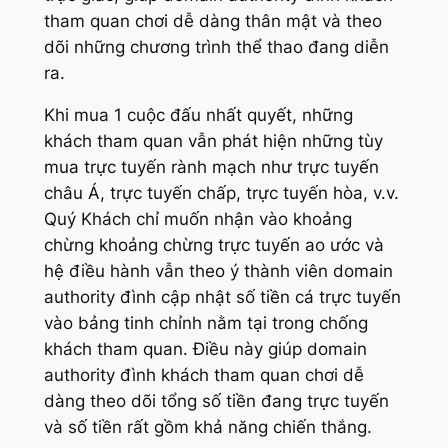
tham quan chơi dễ dàng thân mật và theo
dõi những chương trình thể thao đang diễn
ra.
Khi mua 1 cuộc đấu nhất quyết, những
khách tham quan vẫn phát hiện những tùy
mua trực tuyến rành mạch như trực tuyến
châu Á, trực tuyến chấp, trực tuyến hòa, v.v.
Quý Khách chỉ muốn nhận vào khoảng
chừng khoảng chừng trực tuyến ao ước và
hệ điều hành vẫn theo ý thành viên domain
authority đình cập nhật số tiền cá trực tuyến
vào bảng tinh chỉnh nằm tại trong chống
khách tham quan. Điều này giúp domain
authority đình khách tham quan chơi dễ
dàng theo dõi tổng số tiền đang trực tuyến
và số tiền rất gồm khả năng chiến thắng.