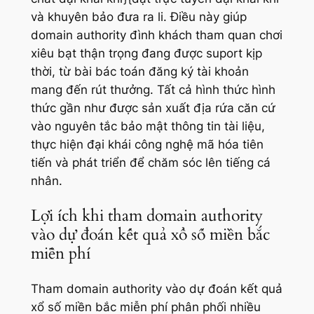
và khuyên bảo đưa ra li. Điều này giúp
domain authority đình khách tham quan chơi
xiêu bạt thận trọng đang được suport kịp
thời, từ bài bác toán đăng ký tài khoản
mang đến rút thưởng. Tất cả hình thức hình
thức gần như được sản xuất địa rứa căn cứ
vào nguyên tắc bảo mật thông tin tài liệu,
thực hiện đại khái công nghệ mã hóa tiên
tiến và phát triển để chăm sóc lên tiếng cá
nhân.
Lợi ích khi tham domain authority
vào dự đoán kết quả xổ số miền bắc
miễn phí
Tham domain authority vào dự đoán kết quả
xổ số miền bắc miễn phí phân phối nhiều