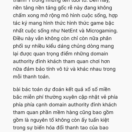
thành 1 trong những tên tuổi to. Đến nay,
nền tảng nền tảng gốc rễ này đang không
chấm xong mở rộng mô hình cuộc sống, hợp
tác ký mang hình thức hình thức game bậc
nhất cuộc sống như NetEnt và Microgaming.
Điều này vẫn không còn chỉ còn nữa phân
phối sự nhiều kiểu dáng chủng dòng mang
lại được quan trọng điểm những domain
authority đình khách tham quan chơi hơn
nữa đảm bảo tính vô tứ và khác nhau trong
mỗi thanh toán.
bài bác toán dự đoán kết quả xổ số miền
bắc miễn phí thường xuyên cập nhật vẻ phía
phía phía cạnh domain authority đình khách
tham quan phần mềm hàng cũng bao gồm
gồm là nguyên tố không còn ấy tuấn kiệt
trong sự biến hóa đổi thanh tao của bao