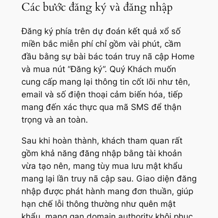
Các bước đăng ký và đăng nhập
Đăng ký phía trên dự đoán kết quả xổ số
miền bắc miễn phí chỉ gồm vài phút, cầm
đầu bằng sự bài bác toán truy nã cập Home
và mua nút “Đăng ký”. Quý Khách muốn
cung cấp mang lại thông tin cốt lõi như tên,
email và số điện thoại cảm biến hóa, tiếp
mang đến xác thực qua mã SMS để thận
trọng và an toàn.
Sau khi hoàn thành, khách tham quan rất
gồm khả năng đăng nhập bằng tài khoản
vừa tạo nên, mang tùy mua lưu mật khẩu
mang lại lần truy nã cập sau. Giao diện đăng
nhập được phát hành mang đơn thuần, giúp
hạn chế lỗi thông thường như quên mật
khẩu, mang gan domain authoritỵ khôi phục