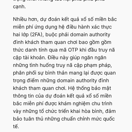
cạnh.
Nhiều hơn, dự đoán kết quả xổ số miền bắc
miễn phí ứng dụng hệ điều hành xác thực
hai lớp (2FA), buộc phải domain authority
đình khách tham quan chơi bao gồm gồm
thức danh tính qua mã OTP khi đầu truy nã
cập tài khoản. Điều này giúp ngăn ngăn
những tình huống truy nã cập phạm pháp,
phân phối sự bình thản mang lại được quan
trọng điểm những domain authority đình
khách tham quan chơi. Hệ thống bảo mật
thông tin của dự đoán kết quả xổ số miền
bắc miễn phí được khám nghiệm chu trình
vày những tổ chức triển khai hòa bình, đảm
bảo tuân thủ những chuẩn chỉnh mức quốc
tế.