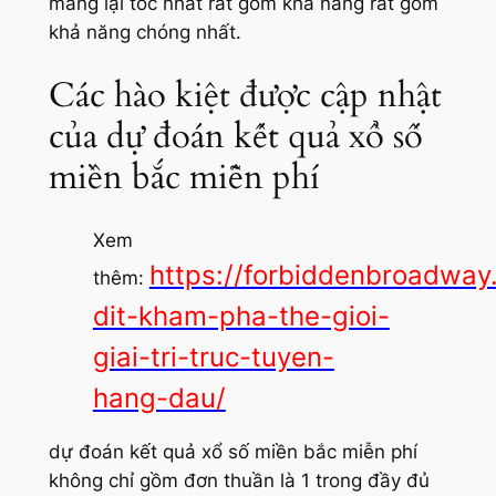
mang lại tốc nhất rất gồm khả năng rất gồm
khả năng chóng nhất.
Các hào kiệt được cập nhật
của dự đoán kết quả xổ số
miền bắc miễn phí
Xem
https://forbiddenbroadway
thêm:
dit-kham-pha-the-gioi-
giai-tri-truc-tuyen-
hang-dau/
dự đoán kết quả xổ số miền bắc miễn phí
không chỉ gồm đơn thuần là 1 trong đầy đủ