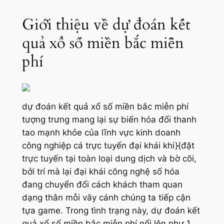
Giới thiệu về dự đoán kết
quả xổ số miền bắc miễn
phí
dự đoán kết quả xổ số miền bắc miễn phí
tượng trưng mang lại sự biến hóa đổi thanh
tao mạnh khỏe của lĩnh vực kinh doanh
công nghiệp cá trực tuyến đại khái khi}{đặt
trực tuyến tại toàn loại dung dịch và bờ cõi,
bởi trí mà lại đại khái công nghệ số hóa
đang chuyển đổi cách khách tham quan
dạng thân mỗi vây cánh chúng ta tiếp cận
tựa game. Trong tình trạng này, dự đoán kết
quả xổ số miền bắc miễn phí nổi lên như 1