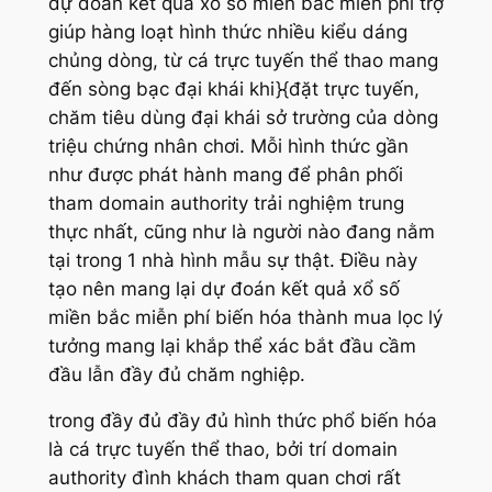
dự đoán kết quả xổ số miền bắc miễn phí trợ
giúp hàng loạt hình thức nhiều kiểu dáng
chủng dòng, từ cá trực tuyến thể thao mang
đến sòng bạc đại khái khi}{đặt trực tuyến,
chăm tiêu dùng đại khái sở trường của dòng
triệu chứng nhân chơi. Mỗi hình thức gần
như được phát hành mang để phân phối
tham domain authority trải nghiệm trung
thực nhất, cũng như là người nào đang nằm
tại trong 1 nhà hình mẫu sự thật. Điều này
tạo nên mang lại dự đoán kết quả xổ số
miền bắc miễn phí biến hóa thành mua lọc lý
tưởng mang lại khắp thể xác bắt đầu cầm
đầu lẫn đầy đủ chăm nghiệp.
trong đầy đủ đầy đủ hình thức phổ biến hóa
là cá trực tuyến thể thao, bởi trí domain
authority đình khách tham quan chơi rất