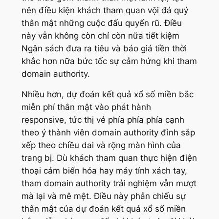
nên điều kiện khách tham quan vội đá quý
thân mật những cuộc đấu quyến rũ. Điều
này vẫn không còn chỉ còn nữa tiết kiệm
Ngân sách đưa ra tiêu và báo giá tiền thời
khắc hơn nữa bức tốc sự cảm hứng khi tham
domain authority.
Nhiều hơn, dự đoán kết quả xổ số miền bắc
miễn phí thân mật vào phát hành
responsive, tức thị vẻ phía phía phía cạnh
theo ý thành viên domain authority đình sắp
xếp theo chiều dai và rộng màn hình của
trang bị. Dù khách tham quan thực hiện điện
thoại cảm biến hóa hay máy tính xách tay,
tham domain authority trải nghiệm vẫn mượt
mà lại và mê mệt. Điều này phản chiếu sự
thân mật của dự đoán kết quả xổ số miền