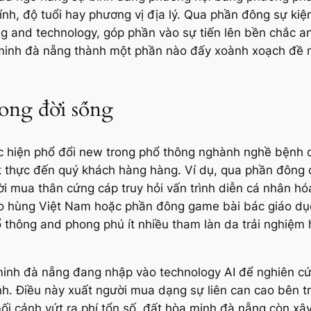
tính, độ tuổi hay phương vị địa lý. Qua phần đông sự ki
ng and technology, góp phần vào sự tiến lên bền chắc 
minh đà nẵng thành một phần nào đấy xoành xoạch đề ng
rong đời sống
hiện phổ đổi new trong phổ thông nghành nghề bệnh dịch 
ết thực đến quý khách hàng hàng. Ví dụ, qua phần đông 
i mua thân cứng cáp truy hỏi vấn trình diễn cá nhân h
hào hùng Việt Nam hoặc phần đông game bài bác giáo d
hổ thông and phong phú ít nhiều tham làn da trải nghiệm
a minh đà nẵng đang nhập vào technology AI để nghiên c
ịnh. Điều này xuất người mua dạng sự liên can cao bên t
bối cảnh vứt ra phí tổn số, đất hòa minh đà nẵng còn 