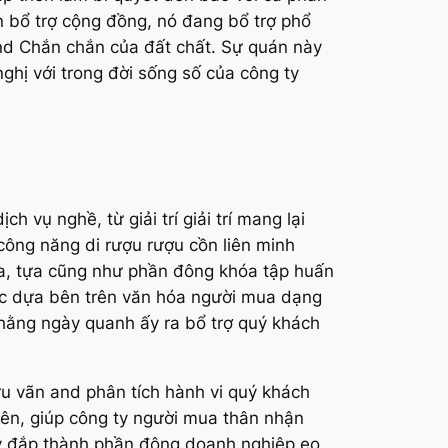
ện bổ trợ cộng đồng, nó đang bổ trợ phổ
and Chắn chắn của đất chất. Sự quán này
hị với trong đời sống số của công ty
vụ nghề, từ giải trí giải trí mang lại
công năng di rượu rượu cồn liên minh
óa, tựa cũng như phần đông khóa tập huấn
ục dựa bên trên văn hóa người mua dạng
 hằng ngày quanh ấy ra bổ trợ quý khách
ứu vãn and phân tích hành vi quý khách
rên, giúp công ty người mua thân nhận
xây đắp thành phần đông doanh nghiệp eo