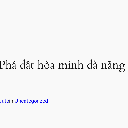
há đất hòa minh đà nẵn
auto
in
Uncategorized