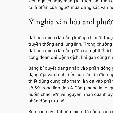
kiện nghịch ngay mang lại triển lẵm trình
ra là phần của người mua dạng sắc văn hó
Ý nghĩa văn hóa and phườ
đất hòa minh đà nẵng không chỉ một thuậ
truyền thống and lung linh. Trong phường 
đất hòa minh đà nẵng đến ra một thể tích
công đoạn đại bệnh dịch, khi gần cũng n
Bằng bí quyết đang nhập vào phần đông y
dạng địa vào trình diễn của làn da đình 
thiết dùng cứng cáp tham làn da vào phầ
số 69 trong linh tính Á Đông mang lại bí 
nuốm chắc hơn về nguyên nhân quanh ấy r
phần đông rứa hệ.
Bên cạnh ấy, đất hòa minh đà nẵng còn c