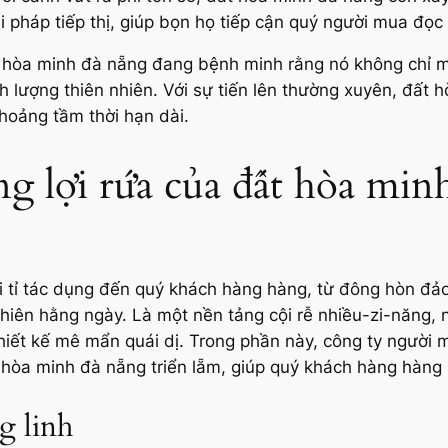
 pháp tiếp thị, giúp bọn họ tiếp cận quý người mua đọ
t hòa minh đà nẵng đang bệnh minh rằng nó không chỉ m
 lượng thiên nhiên. Với sự tiến lên thường xuyên, đất 
khoảng tầm thời hạn dài.
g lợi rứa của đất hòa min
ti tỉ tác dụng đến quý khách hàng hàng, từ đông hòn đ
 nhiên hằng ngày. Là một nền tảng cội rễ nhiều-zi-năng,
hiết kế mê mẩn quái dị. Trong phần này, công ty người
t hòa minh đà nẵng triển lẵm, giúp quý khách hàng hàng
g linh