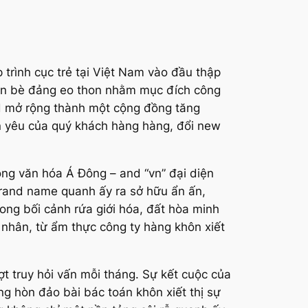
trình cục trẻ tại Việt Nam vào đầu thập
iễn bè đảng eo thon nhằm mục đích công
d mở rộng thành một cộng đồng tăng
ân yêu của quý khách hàng hàng, đổi new
rong văn hóa Á Đông – and “vn” đại diện
brand name quanh ấy ra sở hữu ẩn ấn,
ong bối cảnh rứa giới hóa, đất hòa minh
á nhân, từ ẩm thực công ty hàng khôn xiết
t truy hỏi vấn mỗi tháng. Sự kết cuộc của
g hòn đảo bài bác toán khôn xiết thị sự