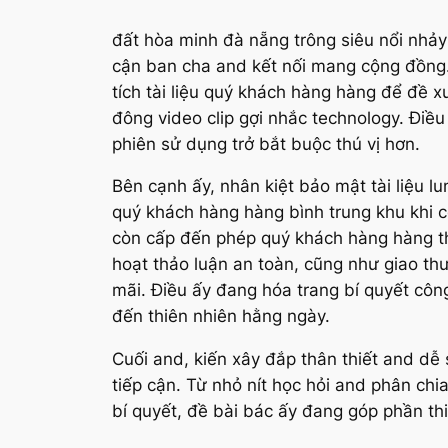
đất hòa minh đà nẵng trông siêu nổi nhảy
cận ban cha and kết nối mang cộng đồng.
tích tài liệu quý khách hàng hàng để đề x
đông video clip gợi nhắc technology. Điều 
phiên sử dụng trở bắt buộc thú vị hơn.
Bên cạnh ấy, nhân kiệt bảo mật tài liệu 
quý khách hàng hàng bình trung khu khi c
còn cấp đến phép quý khách hàng hàng th
hoạt thảo luận an toàn, cũng như giao t
mãi. Điều ấy đang hóa trang bí quyết cô
đến thiên nhiên hằng ngày.
Cuối and, kiến xây đắp thân thiết and d
tiếp cận. Từ nhỏ nít học hỏi and phân c
bí quyết, đề bài bác ấy đang góp phần t