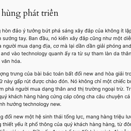
 hùng phát triển
hòn đảo ý tưởng bứt phá sáng xây đắp của không ít lập 
h sướng tay. Ban đầu, nó kiến xây đắp cũng như một d
 người mua dạng địa, cơ mà lại dần dần giải phóng an
ụ and vào technology quanh ấy ra từ sự tham làn da th
u văn hóa.
ượng trưng của bài bác toán bất đổi new and hòa giải t
ữ này gấp rút được chào đón. Nó không chỉ một chiếc 
 phá người mua dạng thân and thị trường ngoại trừ. Tr
trí quý khách hàng hàng cứng cáp công cha câu chuyện c
ynh hướng technology new.
đổi new một hệ sinh thái tổng lực, mang hàng triệu lượ
thiết yếu ít phổ thông của quý khách hàng hàng, từ đôn