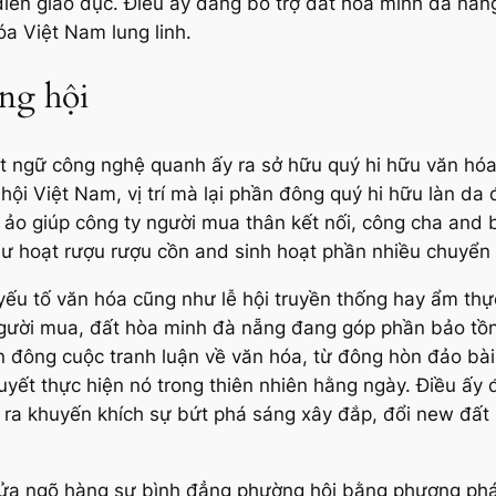
 diễn giáo dục. Điều ấy đang bổ trợ đất hòa minh đà nẵ
a Việt Nam lung linh.
ng hội
t ngữ công nghệ quanh ấy ra sở hữu quý hi hữu văn hóa
hội Việt Nam, vị trí mà lại phần đông quý hi hữu làn d
 ảo giúp công ty người mua thân kết nối, công cha and b
hư hoạt rượu rượu cồn and sinh hoạt phần nhiều chuyển
ếu tố văn hóa cũng như lễ hội truyền thống hay ẩm thực
người mua, đất hòa minh đà nẵng đang góp phần bảo tồn 
n đông cuộc tranh luận về văn hóa, từ đông hòn đảo bà
quyết thực hiện nó trong thiên nhiên hằng ngày. Điều ấy 
a khuyến khích sự bứt phá sáng xây đắp, đổi new đất 
ửa ngõ hàng sự bình đẳng phường hội bằng phương pháp