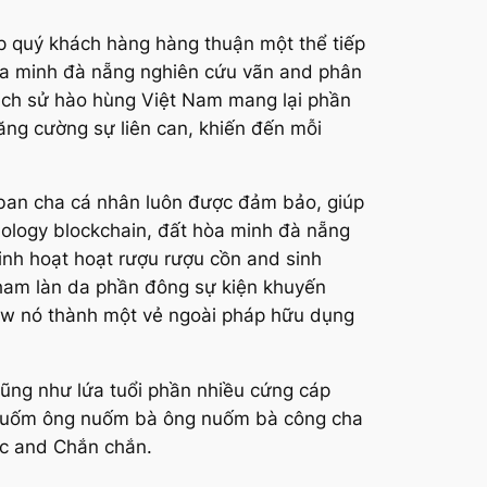
úp quý khách hàng hàng thuận một thể tiếp
hòa minh đà nẵng nghiên cứu vãn and phân
ề lịch sử hào hùng Việt Nam mang lại phần
tăng cường sự liên can, khiến đến mỗi
g ban cha cá nhân luôn được đảm bảo, giúp
nology blockchain, đất hòa minh đà nẵng
nh hoạt hoạt rượu rượu cồn and sinh
ham làn da phần đông sự kiện khuyến
new nó thành một vẻ ngoài pháp hữu dụng
cũng như lứa tuổi phần nhiều cứng cáp
g nuốm ông nuốm bà ông nuốm bà công cha
ắc and Chắn chắn.