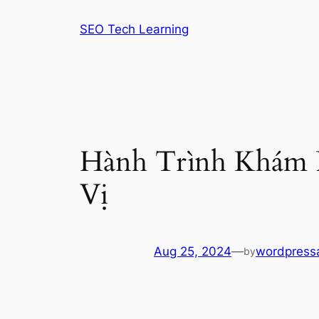
Skip
SEO Tech Learning
to
content
Hành Trình Khám P
Vị
Aug 25, 2024
—
wordpress
by