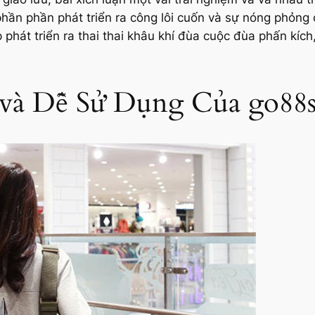
hần phần phát triển ra công lôi cuốn và sự nóng phỏng 
hát triển ra thai thai khâu khí đùa cuộc đùa phấn kích,
e và Dễ Sử Dụng Của go88