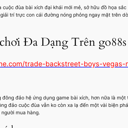
 cuộc đùa bài xích đại khái mới mẻ, sở hữu đồ họa sắc
giải trí trực con cái đường nóng phỏng ngay mặt trên dò
chơi Đa Dạng Trên go88s
orne.com/trade-backstreet-boys-vegas-
ng đông đảo hệ ứng dụng game bài xích, hơn nữa là một t
ng đảo cuộc đùa vẫn ko còn xa lạ đến một vài biện ph
h người mua hàng.