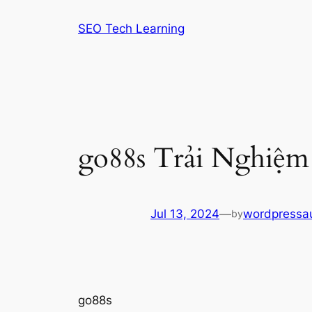
Skip
SEO Tech Learning
to
content
go88s Trải Nghiệ
Jul 13, 2024
—
wordpressa
by
go88s