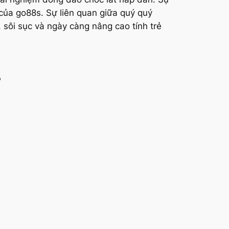
của go88s. Sự liên quan giữa quý quý
 sôi sục và ngày càng nâng cao tính trẻ
s