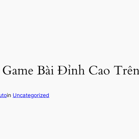
m Game Bài Đỉnh Cao Trê
uto
in
Uncategorized