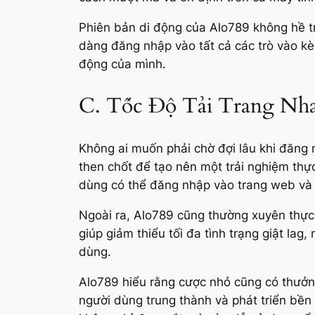
Phiên bản di động của Alo789 không hề tr
dàng đăng nhập vào tất cả các trò vào kèo,
động của mình.
C. Tốc Độ Tải Trang Nh
Không ai muốn phải chờ đợi lâu khi đăng
then chốt để tạo nên một trải nghiệm thự
dùng có thể đăng nhập vào trang web và 
Ngoài ra, Alo789 cũng thường xuyên thực 
giúp giảm thiểu tối đa tình trạng giật lag
dùng.
Alo789 hiểu rằng cược nhỏ cũng có thưởn
người dùng trung thành và phát triển bền 