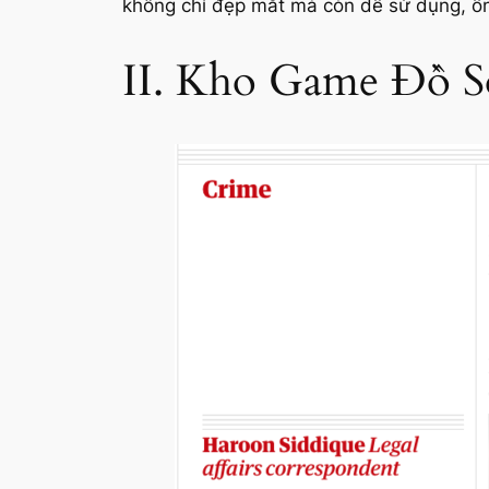
không chỉ đẹp mắt mà còn dễ sử dụng, ổ
II. Kho Game Đồ S