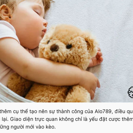
thêm cụ thể tạo nên sự thành công của Alo789, điều quan
ại. Giao diện trực quan không chỉ là yếu đặt cược thê
ững người mới vào kèo.