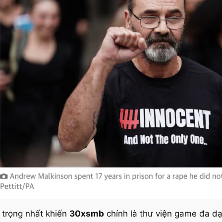
 trọng nhất khiến
30xsmb
chính là thư viện game đa dạ