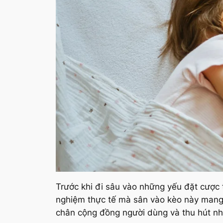
Trước khi đi sâu vào những yếu đặt cược 
nghiệm thực tế mà sân vào kèo này mang l
chân cộng đồng người dùng và thu hút nh