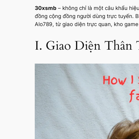
30xsmb
– không chỉ là một câu khẩu hiệu
đồng cộng đồng người dùng trực tuyến. Bà
Alo789, từ giao diện trực quan, kho game
I. Giao Diện Thân