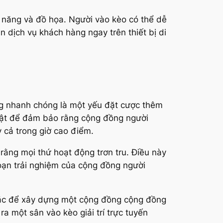
h năng và đồ họa. Người vào kèo có thể dễ
n dịch vụ khách hàng ngay trên thiết bị di
ng nhanh chóng là một yếu đặt cược thêm
huật để đảm bảo rằng cộng đồng người
 cả trong giờ cao điểm.
rằng mọi thứ hoạt động trơn tru. Điều này
 đoạn trải nghiệm của cộng đồng người
chắc để xây dựng một cộng đồng cộng đồng
a một sân vào kèo giải trí trực tuyến