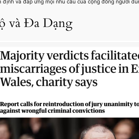
n định và đáp ứng mọi nhu cầu của cộng đồng người dù
ộ và Đa Dạng