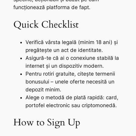
funcționează platforma de fapt.
Quick Checklist
Verifică vârsta legală (minim 18 ani) și
pregătește un act de identitate.
Asigură-te că ai o conexiune stabilă la
internet și un dispozitiv modern.
Pentru rotiri gratuite, citește termenii
bonusului – unele oferte necesită un
depozit minim.
Alege o metodă de plată rapidă: card,
portofel electronic sau criptomonedă.
How to Sign Up