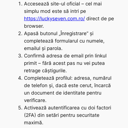
Accesează site-ul oficial – cel mai
simplu mod este să intri pe
https://luckyseven.com.ro/
direct de pe
browser.
Apasă butonul „Înregistrare” și
completează formularul cu numele,
emailul și parola.
Confirmă adresa de email prin linkul
primit – fără acest pas nu vei putea
retrage câștigurile.
Completează profilul: adresa, numărul
de telefon și, dacă este cerut, încarcă
un document de identitate pentru
verificare.
Activează autentificarea cu doi factori
(2FA) din setări pentru securitate
maximă.