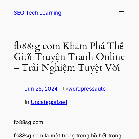
Skip
SEO Tech Learning
to
content
fb88sg com Khám Phá Thế
Giới Truyện Tranh Online
– Trải Nghiệm Tuyệt Vời
Jun 25, 2024
—
wordpressauto
by
in
Uncategorized
fb88sg com
fb88sg com là một trong trong hồ hết trong