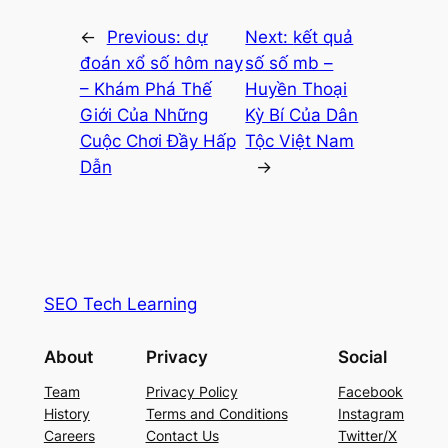
←
Previous:
dự
Next:
kết quả
đoán xổ số hôm nay
số số mb –
– Khám Phá Thế
Huyền Thoại
Giới Của Những
Kỳ Bí Của Dân
Cuộc Chơi Đầy Hấp
Tộc Việt Nam
Dẫn
→
SEO Tech Learning
About
Privacy
Social
Team
Privacy Policy
Facebook
History
Terms and Conditions
Instagram
Careers
Contact Us
Twitter/X