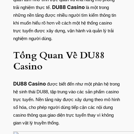
DU88 Casino
trải nghiệm thực tế.
là một trong
những nền tảng được nhiều người tìm kiếm thông tin
khi muốn hiểu rõ hơn về cách một hệ thống casino
trực tuyến được xây dựng, vận hành và quản lý trải
nghiệm người dùng.
Tổng Quan Về DU88
Casino
DU88 Casino
được biết đến như một phân hệ trong
hệ sinh thái DU88, tập trung vào các sản phẩm casino
trực tuyến. Nền tảng này được xây dựng theo mô hình
số hóa, cho phép người dùng tiếp cận các nội dung
casino thông qua giao diện trực tuyến thay vì không
gian vật lý truyền thống.