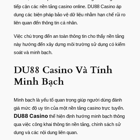
tiếp cận các nền tảng casino online. DU88 Casino áp
dụng các biện pháp bảo vệ dữ liệu nhằm hạn chế rủi ro
liên quan đến thông tin cá nhân.
Việc chú trọng đến an toàn thông tin cho thấy nền tảng
này hướng đến xây dựng môi trường sử dụng có kiểm
soát và minh bạch.
DU88 Casino Và Tính
Minh Bạch
Minh bạch là yếu tố quan trọng giúp người dùng đánh
giá mức độ uy tín của một nền tảng casino trực tuyến.
DU88 Casino
thể hiện định hướng minh bạch thông
qua việc công khai thông tin nền tảng, chính sách sử
dụng và các nội dung liên quan.