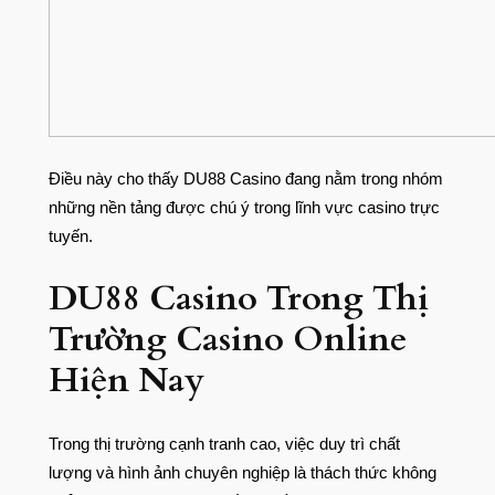
Điều này cho thấy DU88 Casino đang nằm trong nhóm
những nền tảng được chú ý trong lĩnh vực casino trực
tuyến.
DU88 Casino Trong Thị
Trường Casino Online
Hiện Nay
Trong thị trường cạnh tranh cao, việc duy trì chất
lượng và hình ảnh chuyên nghiệp là thách thức không