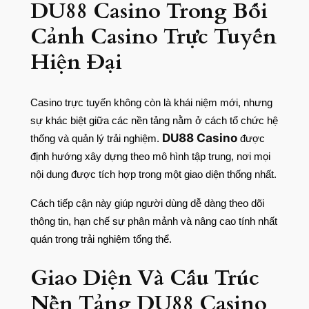
DU88 Casino Trong Bối
Cảnh Casino Trực Tuyến
Hiện Đại
Casino trực tuyến không còn là khái niệm mới, nhưng
sự khác biệt giữa các nền tảng nằm ở cách tổ chức hệ
DU88 Casino
thống và quản lý trải nghiệm.
được
định hướng xây dựng theo mô hình tập trung, nơi mọi
nội dung được tích hợp trong một giao diện thống nhất.
Cách tiếp cận này giúp người dùng dễ dàng theo dõi
thông tin, hạn chế sự phân mảnh và nâng cao tính nhất
quán trong trải nghiệm tổng thể.
Giao Diện Và Cấu Trúc
Nền Tảng DU88 Casino