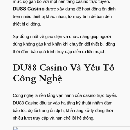
mức độ gắn bó với một nền tảng casino trực tuyến.
DU88 Casino
được xây dựng để hoạt động ổn định
trên nhiều thiết bị khác nhau, từ máy tính để bàn đến
thiết bị di động.
Sự đồng nhất về giao diện và chức năng giúp người
dùng không gặp khó khăn khi chuyển đổi thiết bị, đồng
thời đảm bảo quá trình truy cập diễn ra liền mạch.
DU88 Casino Và Yếu Tố
Công Nghệ
Công nghệ là nền tảng vận hành của casino trực tuyến.
DU88 Casino đầu tư vào hạ tầng kỹ thuật nhằm đảm
bảo tốc độ tải trang ổn định, khả năng xử lý đồng thời
nhiều lượt truy cập và hạn chế lỗi hệ thống.