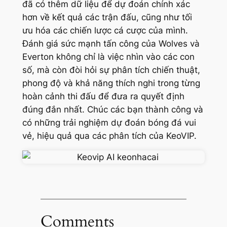
đã có thêm dữ liệu để dự đoán chính xác
hơn về kết quả các trận đấu, cũng như tối
ưu hóa các chiến lược cá cược của mình.
Đánh giá sức mạnh tấn công của Wolves và
Everton không chỉ là việc nhìn vào các con
số, mà còn đòi hỏi sự phân tích chiến thuật,
phong độ và khả năng thích nghi trong từng
hoàn cảnh thi đấu để đưa ra quyết định
đúng đắn nhất. Chúc các bạn thành công và
có những trải nghiệm dự đoán bóng đá vui
vẻ, hiệu quả qua các phân tích của KeoVIP.
Comments