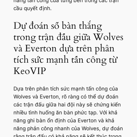
năng tấn công của từng bên trong các trận
cầu quyết định.
Dự đoán số bàn thắng
trong trận đấu giữa Wolves
và Everton dựa trên phân
tích sức mạnh tấn công từ
KeoVIP
Dựa trên phân tích sức mạnh tấn công của
Wolves và Everton, rõ ràng có thể dự đoán
các trận đấu giữa hai đội này sẽ chứng kiến
nhiều tình huống ăn bàn phức tạp. Với khả
năng ghi bàn ổn định của Everton và khả
năng phản công nhanh của Wolves, dự đoán
rằng trận đấu có khả năng sẽ kết thúc trong