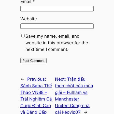
Email
*
Website
Save my name, email, and
website in this browser for the
next time I comment.
←
Previous:
Next:
Trận đấu
Sảnh Saba Thể
then chốt của mùa
Thao VN88 –
giải – Fulham vs
Trải Nghiệm Cá
Manchester
Cược Đỉnh Cao
United Cùng nhà
và Đẳng Cấp
cái keovip07
→