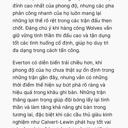
đỉnh cao nhất của phong độ, nhưng các pha
phản công nhanh của họ luôn mang lại
những lợi thế rõ rệt trong các trận đấu then
chốt. Đáng chú ý khi hàng công Wolves vẫn
giữ vững tinh thần thi đấu cao và tận dụng
tốt các tình huống cố định, giúp họ duy trì
đa dạng trong cách tấn công.
Everton có diễn biến trái chiều hơn, khi
phong độ của họ chưa thật sự ổn định trong
những trận gần đây, nhưng vẫn có những
thời điểm thể hiện sự bứt phá rõ ràng và
hiệu quả trong khâu ghi bàn. Những trận
thắng quan trọng giúp đội bóng lấy lại tinh
thần và làm tăng khả năng ghi bàn trong
tương lai, đặc biệt khi các cầu thủ giàu kinh
nghiệm như Calvert-Lewin phát huy tốt vai