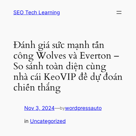
Skip
SEO Tech Learning
to
content
Đánh giá sức mạnh tấn
công Wolves và Everton –
So sánh toàn diện cùng
nhà cái KeoVIP để dự đoán
chiến thắng
Nov 3, 2024
—
wordpressauto
by
in
Uncategorized