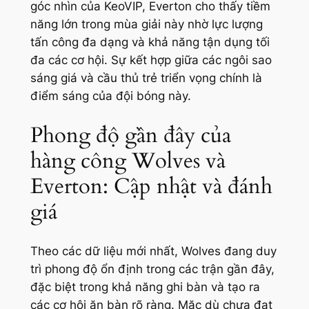
góc nhìn của KeoVIP, Everton cho thấy tiềm
năng lớn trong mùa giải này nhờ lực lượng
tấn công đa dạng và khả năng tận dụng tối
đa các cơ hội. Sự kết hợp giữa các ngôi sao
sáng giá và cầu thủ trẻ triển vọng chính là
điểm sáng của đội bóng này.
Phong độ gần đây của
hàng công Wolves và
Everton: Cập nhật và đánh
giá
Theo các dữ liệu mới nhất, Wolves đang duy
trì phong độ ổn định trong các trận gần đây,
đặc biệt trong khả năng ghi bàn và tạo ra
các cơ hội ăn bàn rõ ràng. Mặc dù chưa đạt