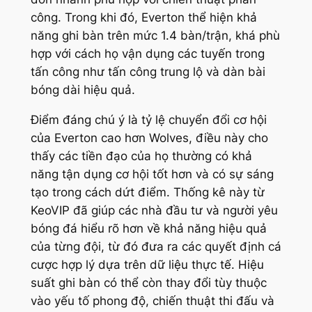
công. Trong khi đó, Everton thể hiện khả
năng ghi bàn trên mức 1.4 bàn/trận, khá phù
hợp với cách họ vận dụng các tuyến trong
tấn công như tấn công trung lộ và dàn bài
bóng dài hiệu quả.
Điểm đáng chú ý là tỷ lệ chuyển đổi cơ hội
của Everton cao hơn Wolves, điều này cho
thấy các tiền đạo của họ thường có khả
năng tận dụng cơ hội tốt hơn và có sự sáng
tạo trong cách dứt điểm. Thống kê này từ
KeoVIP đã giúp các nhà đầu tư và người yêu
bóng đá hiểu rõ hơn về khả năng hiệu quả
của từng đội, từ đó đưa ra các quyết định cá
cược hợp lý dựa trên dữ liệu thực tế. Hiệu
suất ghi bàn có thể còn thay đổi tùy thuộc
vào yếu tố phong độ, chiến thuật thi đấu và