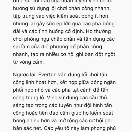
dưới sự chỉ đạo của huấn luyện viên có xu
hướng sử dụng lối chơi phản công nhanh,
tập trung vào việc kiểm soát bóng ít hơn
nhưng lại gây sức ép lớn qua các pha bóng
dài và các tình huống cố định. Họ thường
chơi phòng ngự chắc chắn và tận dụng các
sai lầm của đối phương để phản công
nhanh, tạo ra nhiều cơ hội ghi bàn đột ngột
từ vòng cấm.
Ngược lại, Everton vận dụng lối chơi tấn
công linh hoạt hơn, kết hợp giữa bóng ngắn
phối hợp nhỏ và các pha tạt cánh để tấn
công trung lộ. Việc sử dụng các cầu thủ
sáng tạo trong các tuyến như đội hình tấn
công hoặc tiền đạo cắm giúp họ kiểm soát
bóng nhiều hơn và mở rộng các cơ hội ghi
bàn sắc nét. Các yếu tố này làm phong phú