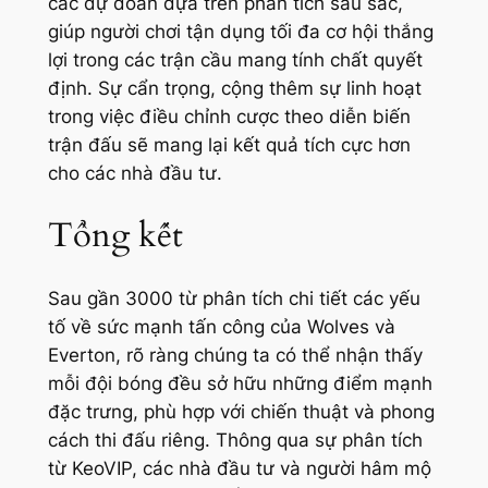
các dự đoán dựa trên phân tích sâu sắc,
giúp người chơi tận dụng tối đa cơ hội thắng
lợi trong các trận cầu mang tính chất quyết
định. Sự cẩn trọng, cộng thêm sự linh hoạt
trong việc điều chỉnh cược theo diễn biến
trận đấu sẽ mang lại kết quả tích cực hơn
cho các nhà đầu tư.
Tổng kết
Sau gần 3000 từ phân tích chi tiết các yếu
tố về sức mạnh tấn công của Wolves và
Everton, rõ ràng chúng ta có thể nhận thấy
mỗi đội bóng đều sở hữu những điểm mạnh
đặc trưng, phù hợp với chiến thuật và phong
cách thi đấu riêng. Thông qua sự phân tích
từ KeoVIP, các nhà đầu tư và người hâm mộ