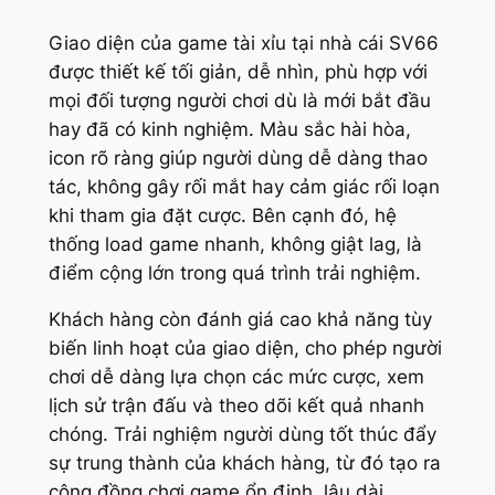
Giao diện của game tài xỉu tại nhà cái SV66
được thiết kế tối giản, dễ nhìn, phù hợp với
mọi đối tượng người chơi dù là mới bắt đầu
hay đã có kinh nghiệm. Màu sắc hài hòa,
icon rõ ràng giúp người dùng dễ dàng thao
tác, không gây rối mắt hay cảm giác rối loạn
khi tham gia đặt cược. Bên cạnh đó, hệ
thống load game nhanh, không giật lag, là
điểm cộng lớn trong quá trình trải nghiệm.
Khách hàng còn đánh giá cao khả năng tùy
biến linh hoạt của giao diện, cho phép người
chơi dễ dàng lựa chọn các mức cược, xem
lịch sử trận đấu và theo dõi kết quả nhanh
chóng. Trải nghiệm người dùng tốt thúc đẩy
sự trung thành của khách hàng, từ đó tạo ra
cộng đồng chơi game ổn định, lâu dài.