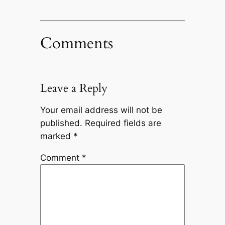
Comments
Leave a Reply
Your email address will not be
published.
Required fields are
marked
*
Comment
*