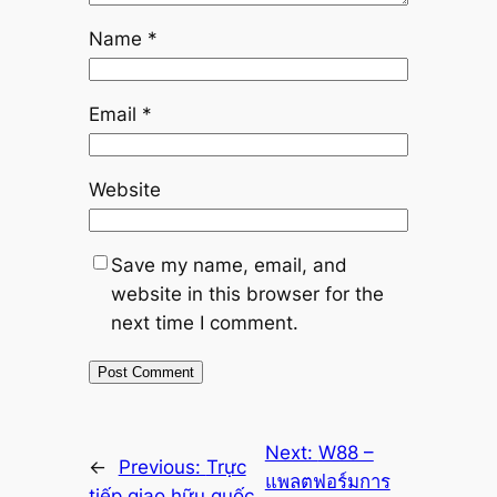
Name
*
Email
*
Website
Save my name, email, and
website in this browser for the
next time I comment.
Next:
W88 –
←
Previous:
Trực
แพลตฟอร์มการ
tiếp giao hữu quốc