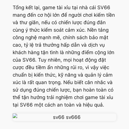
Tổng kết lại, game tài xỉu tại nhà cái SV66
mang đến cơ hội lớn để người chơi kiếm tiền
và thư giãn, nếu có chiến lược đúng đắn
cùng ý thức kiểm soát cảm xúc. Nền tảng
công nghệ mạnh mẽ, chính sách bảo mật
cao, tỷ lệ trả thưởng hấp dẫn và dịch vụ
khách hàng tận tình là những điểm cộng lớn
của SV66. Tuy nhiên, mọi hoạt động đặt
cược đều tiềm ẩn những rủi ro, vì vậy việc
chuẩn bị kiến thức, kỹ năng và quản lý cảm
xúc là rất quan trọng. Nếu biết cân nhắc và
sử dụng đúng chiến lược, bạn hoàn toàn có
thể tận hưởng trải nghiệm chơi game tài xỉu
tại SV66 một cách an toàn và hiệu quả.