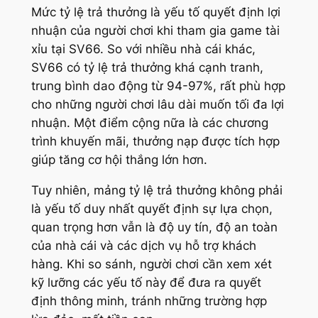
Mức tỷ lệ trả thưởng là yếu tố quyết định lợi
nhuận của người chơi khi tham gia game tài
xỉu tại SV66. So với nhiều nhà cái khác,
SV66 có tỷ lệ trả thưởng khá cạnh tranh,
trung bình dao động từ 94-97%, rất phù hợp
cho những người chơi lâu dài muốn tối đa lợi
nhuận. Một điểm cộng nữa là các chương
trình khuyến mãi, thưởng nạp được tích hợp
giúp tăng cơ hội thắng lớn hơn.
Tuy nhiên, mảng tỷ lệ trả thưởng không phải
là yếu tố duy nhất quyết định sự lựa chọn,
quan trọng hơn vẫn là độ uy tín, độ an toàn
của nhà cái và các dịch vụ hỗ trợ khách
hàng. Khi so sánh, người chơi cần xem xét
kỹ lưỡng các yếu tố này để đưa ra quyết
định thông minh, tránh những trường hợp