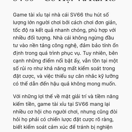
Game tài xỉu tại nhà cái SV66 thu hút số
lượng lớn người chơi bởi cách chơi đơn giản,
tốc độ ra kết quả nhanh chóng, phù hợp với
nhiều đối tượng. Nhà cái không ngừng đầu
tư vào nền tảng công nghệ, đảm bảo tính ổn
định trong quá trình phục vụ. Tuy nhiên, bên
cạnh những điểm nổi bật ấy, vẫn tồn tại một
số rủi ro như khả năng mất kiểm soát trong
đặt cược, và việc thiếu sự cân nhắc kỹ lưỡng
có thể dẫn đến hậu quả không mong muốn.
Với những lợi thế về mặt giải trí và tiềm năng
kiếm tiền, game tài xỉu tại SV66 mang lại
nhiều cơ hội cho người chơi, nhưng cũng đòi
hỏi họ phải có chiến lược đặt cược rõ ràng,
biết kiểm soát cảm xúc để tránh bị nghiện