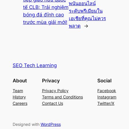
พนันออนไลน์
tế CLB: Trải nghiệm
ระดับพรีเมียมใน
bóng đá đỉnh cao
เอเชียที่คุณไม่ควร
trước mùa giải mới!
พลาด
→
SEO Tech Learning
About
Privacy
Social
Team
Privacy Policy
Facebook
History
Terms and Conditions
Instagram
Careers
Contact Us
Twitter/X
Designed with
WordPress