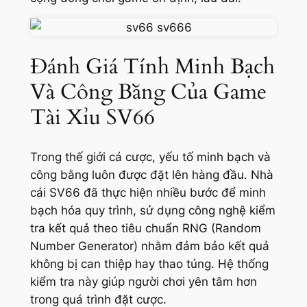
Đánh Giá Tính Minh Bạch
Và Công Bằng Của Game
Tài Xỉu SV66
Trong thế giới cá cược, yếu tố minh bạch và
công bằng luôn được đặt lên hàng đầu. Nhà
cái SV66 đã thực hiện nhiều bước để minh
bạch hóa quy trình, sử dụng công nghệ kiểm
tra kết quả theo tiêu chuẩn RNG (Random
Number Generator) nhằm đảm bảo kết quả
không bị can thiệp hay thao túng. Hệ thống
kiểm tra này giúp người chơi yên tâm hơn
trong quá trình đặt cược.