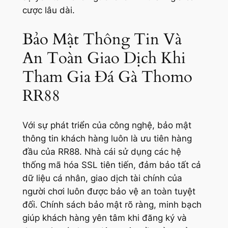
cược lâu dài.
Bảo Mật Thông Tin Và
An Toàn Giao Dịch Khi
Tham Gia Đá Gà Thomo
RR88
Với sự phát triển của công nghệ, bảo mật
thông tin khách hàng luôn là ưu tiên hàng
đầu của RR88. Nhà cái sử dụng các hệ
thống mã hóa SSL tiên tiến, đảm bảo tất cả
dữ liệu cá nhân, giao dịch tài chính của
người chơi luôn được bảo vệ an toàn tuyệt
đối. Chính sách bảo mật rõ ràng, minh bạch
giúp khách hàng yên tâm khi đăng ký và