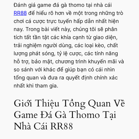
Đánh giá game đá gà thomo tại nhà cái
RR88
để hiểu rõ hơn về một trong những trò
chơi cá cược trực tuyến hấp dẫn nhất hiện
nay. Trong bài viết này, chúng tôi sẽ phân
tích tất tần tật các khía cạnh từ giao diện,
trải nghiệm người dùng, các loại kèo, chất
lượng phát sóng, tỷ lệ cược, các tính năng
hỗ trợ, bảo mật, chương trình khuyến mãi và
so sánh với khác để giúp bạn có cái nhìn
tổng quan và đưa ra quyết định chính xác
nhất khi tham gia.
Giới Thiệu Tổng Quan Về
Game Đá Gà Thomo Tại
Nhà Cái RR88