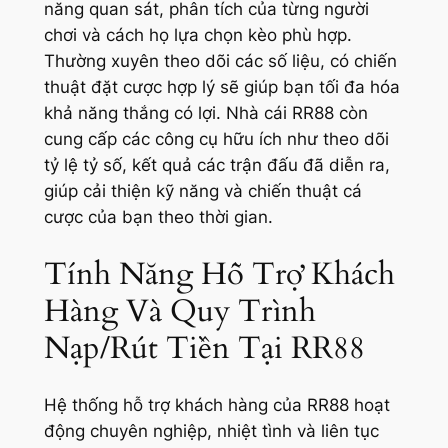
năng quan sát, phân tích của từng người
chơi và cách họ lựa chọn kèo phù hợp.
Thường xuyên theo dõi các số liệu, có chiến
thuật đặt cược hợp lý sẽ giúp bạn tối đa hóa
khả năng thắng có lợi. Nhà cái RR88 còn
cung cấp các công cụ hữu ích như theo dõi
tỷ lệ tỷ số, kết quả các trận đấu đã diễn ra,
giúp cải thiện kỹ năng và chiến thuật cá
cược của bạn theo thời gian.
Tính Năng Hỗ Trợ Khách
Hàng Và Quy Trình
Nạp/Rút Tiền Tại RR88
Hệ thống hỗ trợ khách hàng của RR88 hoạt
động chuyên nghiệp, nhiệt tình và liên tục