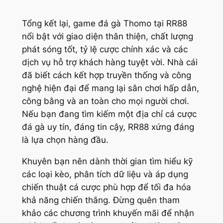
Tổng kết lại, game đá gà Thomo tại RR88
nổi bật với giao diện thân thiện, chất lượng
phát sóng tốt, tỷ lệ cược chính xác và các
dịch vụ hỗ trợ khách hàng tuyệt vời. Nhà cái
đã biết cách kết hợp truyền thống và công
nghệ hiện đại để mang lại sân chơi hấp dẫn,
công bằng và an toàn cho mọi người chơi.
Nếu bạn đang tìm kiếm một địa chỉ cá cược
đá gà uy tín, đáng tin cậy, RR88 xứng đáng
là lựa chọn hàng đầu.
Khuyên bạn nên dành thời gian tìm hiểu kỹ
các loại kèo, phân tích dữ liệu và áp dụng
chiến thuật cá cược phù hợp để tối đa hóa
khả năng chiến thắng. Đừng quên tham
khảo các chương trình khuyến mãi để nhận