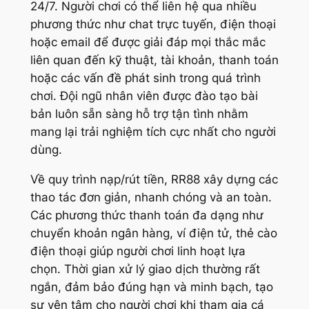
24/7. Người chơi có thể liên hệ qua nhiều
phương thức như chat trực tuyến, điện thoại
hoặc email để được giải đáp mọi thắc mắc
liên quan đến kỹ thuật, tài khoản, thanh toán
hoặc các vấn đề phát sinh trong quá trình
chơi. Đội ngũ nhân viên được đào tạo bài
bản luôn sẵn sàng hỗ trợ tận tình nhằm
mang lại trải nghiệm tích cực nhất cho người
dùng.
Về quy trình nạp/rút tiền, RR88 xây dựng các
thao tác đơn giản, nhanh chóng và an toàn.
Các phương thức thanh toán đa dạng như
chuyển khoản ngân hàng, ví điện tử, thẻ cào
điện thoại giúp người chơi linh hoạt lựa
chọn. Thời gian xử lý giao dịch thường rất
ngắn, đảm bảo đúng hạn và minh bạch, tạo
sự yên tâm cho người chơi khi tham gia cá