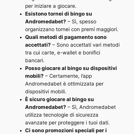
per iniziare a giocare.
Esistono tornei di bingo su
Andromedabet?
– Sì, spesso
organizzano tornei con premi maggiori.
Quali metodi di pagamento sono
accettati?
– Sono accettati vari metodi
tra cui carte, e-wallet e bonifici
bancari.
Posso giocare al bingo su dispositivi
mobili?
– Certamente, l’app
Andromedabet è ottimizzata per
dispositivi mobili.
È sicuro giocare al bingo su
Andromedabet?
– Sì, Andromedabet
utilizza tecnologie di sicurezza
avanzate per proteggere i tuoi dati.
Ci sono promozioni speciali per i