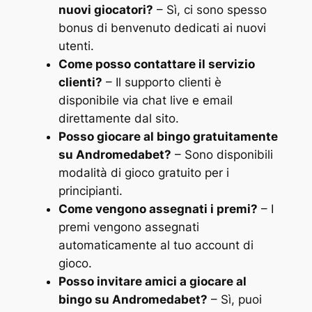
nuovi giocatori?
– Sì, ci sono spesso
bonus di benvenuto dedicati ai nuovi
utenti.
Come posso contattare il servizio
clienti?
– Il supporto clienti è
disponibile via chat live e email
direttamente dal sito.
Posso giocare al bingo gratuitamente
su Andromedabet?
– Sono disponibili
modalità di gioco gratuito per i
principianti.
Come vengono assegnati i premi?
– I
premi vengono assegnati
automaticamente al tuo account di
gioco.
Posso invitare amici a giocare al
bingo su Andromedabet?
– Sì, puoi