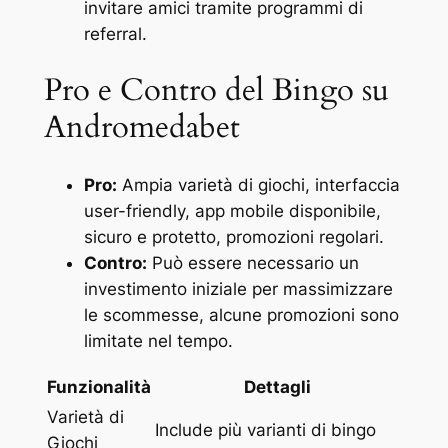
invitare amici tramite programmi di
referral.
Pro e Contro del Bingo su
Andromedabet
Pro:
Ampia varietà di giochi, interfaccia
user-friendly, app mobile disponibile,
sicuro e protetto, promozioni regolari.
Contro:
Può essere necessario un
investimento iniziale per massimizzare
le scommesse, alcune promozioni sono
limitate nel tempo.
Funzionalità
Dettagli
Varietà di
Include più varianti di bingo
Giochi