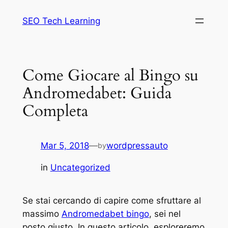
Skip
SEO Tech Learning
to
content
Come Giocare al Bingo su
Andromedabet: Guida
Completa
Mar 5, 2018
—
wordpressauto
by
in
Uncategorized
Se stai cercando di capire come sfruttare al
massimo
Andromedabet bingo
, sei nel
posto giusto. In questo articolo, esploreremo