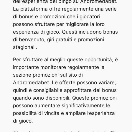
dell’esperienza del bingo su Andromedabet.
La piattaforma offre regolarmente una serie
di bonus e promozioni che i giocatori
possono sfruttare per migliorare la loro
esperienza di gioco. Questi includono bonus
di benvenuto, giri gratuiti e promozioni
stagionali.
Per sfruttare al meglio queste opportunità, è
importante monitorare regolarmente la
sezione promozioni sul sito di
Andromedabet. Le offerte possono variare,
quindi è consigliabile approfittare dei bonus
quando sono disponibili. Queste promozioni
possono aumentare significativamente le
possibilità di vincita e ampliare l’esperienza
di gioco.