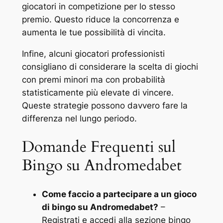
giocatori in competizione per lo stesso
premio. Questo riduce la concorrenza e
aumenta le tue possibilità di vincita.
Infine, alcuni giocatori professionisti
consigliano di considerare la scelta di giochi
con premi minori ma con probabilità
statisticamente più elevate di vincere.
Queste strategie possono davvero fare la
differenza nel lungo periodo.
Domande Frequenti sul
Bingo su Andromedabet
Come faccio a partecipare a un gioco
di bingo su Andromedabet?
–
Registrati e accedi alla sezione bingo