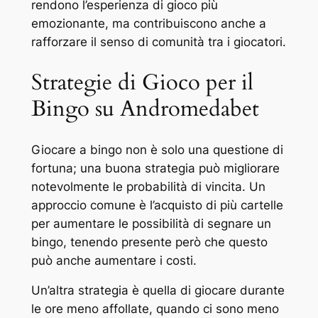
rendono l’esperienza di gioco più
emozionante, ma contribuiscono anche a
rafforzare il senso di comunità tra i giocatori.
Strategie di Gioco per il
Bingo su Andromedabet
Giocare a bingo non è solo una questione di
fortuna; una buona strategia può migliorare
notevolmente le probabilità di vincita. Un
approccio comune è l’acquisto di più cartelle
per aumentare le possibilità di segnare un
bingo, tenendo presente però che questo
può anche aumentare i costi.
Un’altra strategia è quella di giocare durante
le ore meno affollate, quando ci sono meno