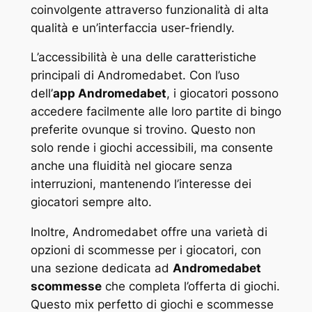
coinvolgente attraverso funzionalità di alta
qualità e un’interfaccia user-friendly.
L’accessibilità è una delle caratteristiche
principali di Andromedabet. Con l’uso
dell’
app Andromedabet
, i giocatori possono
accedere facilmente alle loro partite di bingo
preferite ovunque si trovino. Questo non
solo rende i giochi accessibili, ma consente
anche una fluidità nel giocare senza
interruzioni, mantenendo l’interesse dei
giocatori sempre alto.
Inoltre, Andromedabet offre una varietà di
opzioni di scommesse per i giocatori, con
una sezione dedicata ad
Andromedabet
scommesse
che completa l’offerta di giochi.
Questo mix perfetto di giochi e scommesse