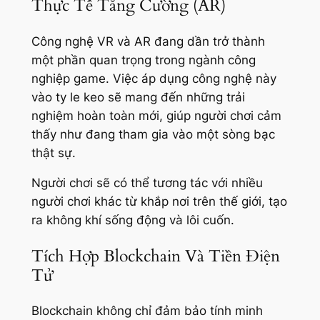
Thực Tế Tăng Cường (AR)
Công nghệ VR và AR đang dần trở thành
một phần quan trọng trong ngành công
nghiệp game. Việc áp dụng công nghệ này
vào ty le keo sẽ mang đến những trải
nghiệm hoàn toàn mới, giúp người chơi cảm
thấy như đang tham gia vào một sòng bạc
thật sự.
Người chơi sẽ có thể tương tác với nhiều
người chơi khác từ khắp nơi trên thế giới, tạo
ra không khí sống động và lôi cuốn.
Tích Hợp Blockchain Và Tiền Điện
Tử
Blockchain không chỉ đảm bảo tính minh