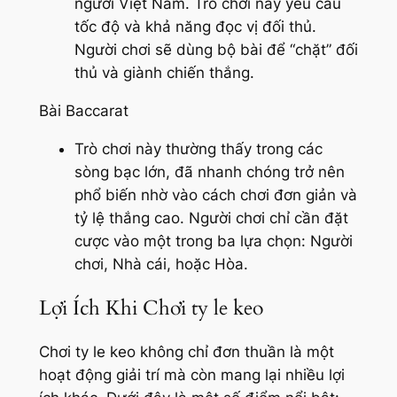
người Việt Nam. Trò chơi này yêu cầu
tốc độ và khả năng đọc vị đối thủ.
Người chơi sẽ dùng bộ bài để “chặt” đối
thủ và giành chiến thắng.
Bài Baccarat
Trò chơi này thường thấy trong các
sòng bạc lớn, đã nhanh chóng trở nên
phổ biến nhờ vào cách chơi đơn giản và
tỷ lệ thắng cao. Người chơi chỉ cần đặt
cược vào một trong ba lựa chọn: Người
chơi, Nhà cái, hoặc Hòa.
Lợi Ích Khi Chơi ty le keo
Chơi ty le keo không chỉ đơn thuần là một
hoạt động giải trí mà còn mang lại nhiều lợi