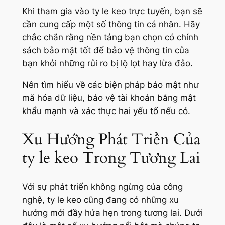
Khi tham gia vào ty le keo trực tuyến, bạn sẽ
cần cung cấp một số thông tin cá nhân. Hãy
chắc chắn rằng nền tảng bạn chọn có chính
sách bảo mật tốt để bảo vệ thông tin của
bạn khỏi những rủi ro bị lộ lọt hay lừa đảo.
Nên tìm hiểu về các biện pháp bảo mật như
mã hóa dữ liệu, bảo vệ tài khoản bằng mật
khẩu mạnh và xác thực hai yếu tố nếu có.
Xu Hướng Phát Triển Của
ty le keo Trong Tương Lai
Với sự phát triển không ngừng của công
nghệ, ty le keo cũng đang có những xu
hướng mới đầy hứa hẹn trong tương lai. Dưới