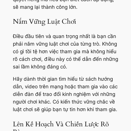
sẽ mang lại thành công lớn.
Nắm Vững Luật Chơi
Điều đầu tiên và quan trọng nhất là bạn cần
phải nắm vững luật chơi của từng trò. Không
có gì tồi tệ hơn việc tham gia mà không hiểu
rõ cách chơi, điều này có thể dẫn đến những
sai lầm không đáng có.
Hãy dành thời gian tìm hiểu từ sách hướng
dẫn, video trên mạng hoặc tham gia vào các
diễn đàn để trao đổi kinh nghiệm với những
người chơi khác. Có kiến thức vững chắc về
luật chơi sẽ giúp bạn tự tin hơn khi tham gia.
Lên Kế Hoạch Và Chiến Lược Rõ