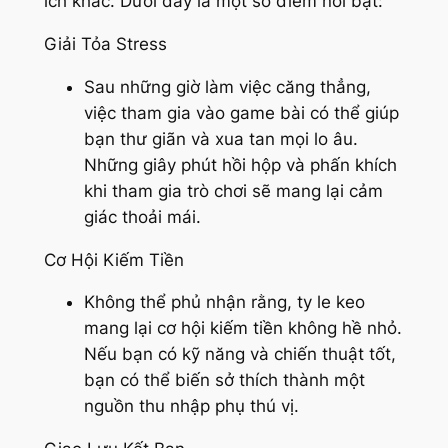
ích khác. Dưới đây là một số điểm nổi bật:
Giải Tỏa Stress
Sau những giờ làm việc căng thẳng,
việc tham gia vào game bài có thể giúp
bạn thư giãn và xua tan mọi lo âu.
Những giây phút hồi hộp và phấn khích
khi tham gia trò chơi sẽ mang lại cảm
giác thoải mái.
Cơ Hội Kiếm Tiền
Không thể phủ nhận rằng, ty le keo
mang lại cơ hội kiếm tiền không hề nhỏ.
Nếu bạn có kỹ năng và chiến thuật tốt,
bạn có thể biến sở thích thành một
nguồn thu nhập phụ thú vị.