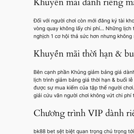
Khuyến mãi dành riêng ma
Đối với người chơi còn mới đăng ký tài 
vòng quay không lấy chi phí… Những lịch 
nghịch 1 cơ hội thả sức hơn nhưng không s
Khuyến mãi thời hạn & buổ
Bên cạnh phần Khủng giảm bảng giá dành 
lịch trình giảm bảng giá thời hạn & buổi l
được sự mua kiếm của tập thể người chơi
giải cứu vãn người chơi không vứt chi phí t
Chương trình VIP dành riê
bk88 bet sệt biệt quan trọng chú trọng tớ