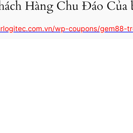
hách Hàng Chu Đáo Của b
erlogitec.com.vn/wp-coupons/gem88-t