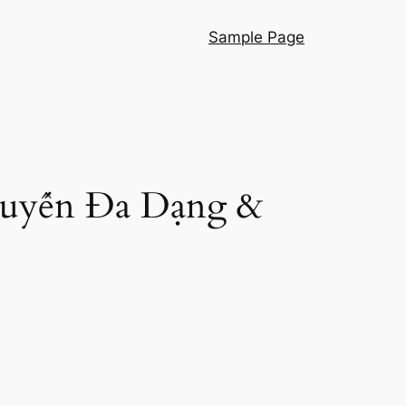
Sample Page
 Tuyến Đa Dạng &