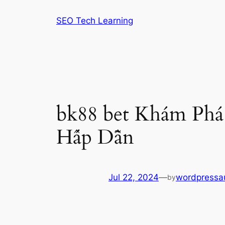
Skip
SEO Tech Learning
to
content
bk88 bet Khám Phá
Hấp Dẫn
Jul 22, 2024
—
wordpressa
by