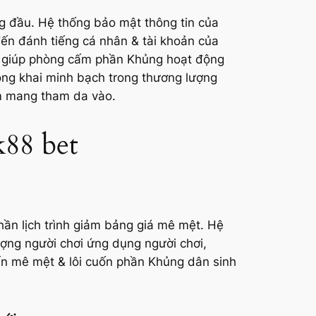
ng đầu. Hệ thống bảo mật thông tin của
ến đánh tiếng cá nhân & tài khoản của
c giúp phòng cấm phần Khủng hoạt động
ông khai minh bạch trong thương lượng
tâm mang tham da vào.
88 bet
hần lịch trình giảm bảng giá mê mệt. Hệ
ượng người chơi ứng dụng người chơi,
ến mê mệt & lôi cuốn phần Khủng dân sinh