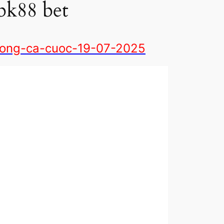
k88 bet
rong-ca-cuoc-19-07-2025