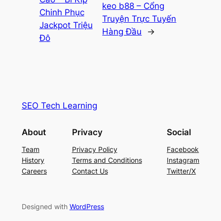
keo b88 – Cổng
Chinh Phục
Truyện Trực Tuyến
Jackpot Triệu
Hàng Đầu
→
Đô
SEO Tech Learning
About
Privacy
Social
Team
Privacy Policy
Facebook
History
Terms and Conditions
Instagram
Careers
Contact Us
Twitter/X
Designed with
WordPress