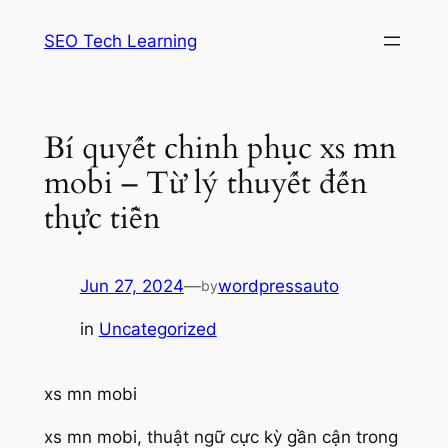
Skip
SEO Tech Learning
to
content
Bí quyết chinh phục xs mn
mobi – Từ lý thuyết đến
thực tiễn
Jun 27, 2024
—
wordpressauto
by
in
Uncategorized
xs mn mobi
xs mn mobi, thuật ngữ cực kỳ gần cận trong