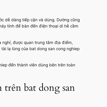
nước dễ dàng tiếp cận và dùng. Dường cũng
 máy tính để bàn đến điện thoại di hễ cầm
a nghỉ, được quan trung tâm địa điểm,
n tài lạ lùng của bat dong san cong nghiep
hiep đến thành viên dùng bên trên toàn
trên bat dong san