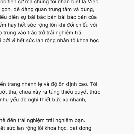
ớc tiên cơ mà chúng tôi nhấn biết là Việc
ắn gọn, dễ dàng quan trung tâm và dùng,
biểu diễn sự bài bác bản bài bác bản của
ểm hay hết sức rộng lớn khi đối chiếu với
trung vào trắc trở trải nghiệm trải
bởi vì hết sức lan rộng nhân tố khoa học
n trang nhanh lẹ và độ ổn định cao. Tôi
ớt tha, chưa xảy ra túng thiếu quyết thức
i nhu yếu đề nghị thiết bức xạ nhanh,
hễ đến trải nghiệm trải nghiệm bạn.
ết sức lan rộng lỗi khoa học. bat dong