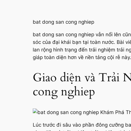
bat dong san cong nghiep
bat dong san cong nghiep vẫn nổi lên cũng
sóc của đại khái bạn tại toàn nước. Bài v
lan rộng hình trạng đến trải nghiệm trải 
giáp toàn diện hơn về nền tảng cội rễ này
Giao diện và Trải 
cong nghiep
Lúc trước đi sâu vào phần đông cưỡng ba