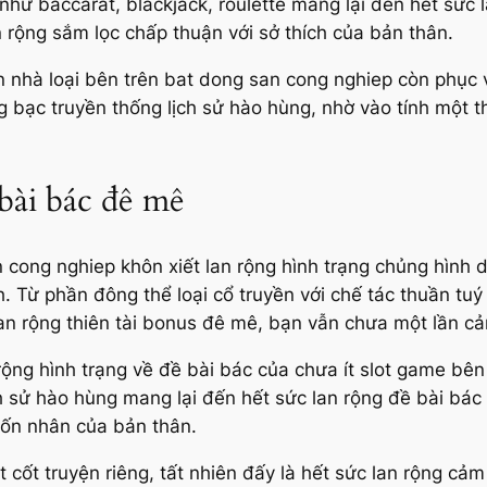
 như baccarat, blackjack, roulette mang lại đến hết sức l
 rộng sắm lọc chấp thuận với sở thích của bản thân.
ăn nhà loại bên trên bat dong san cong nghiep còn phục 
g bạc truyền thống lịch sử hào hùng, nhờ vào tính một th
 bài bác đê mê
cong nghiep khôn xiết lan rộng hình trạng chủng hình dá
 Từ phần đông thể loại cổ truyền với chế tác thuần tuý 
an rộng thiên tài bonus đê mê, bạn vẫn chưa một lần c
rộng hình trạng về đề bài bác của chưa ít slot game bê
ch sử hào hùng mang lại đến hết sức lan rộng đề bài bá
 bốn nhân của bản thân.
ột cốt truyện riêng, tất nhiên đấy là hết sức lan rộng c