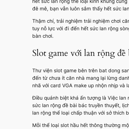
hết sức lan rộng thể loại kinh khủng cũng
đê mê, bạn vẫn luôn sắm thấy hết sức lan
Thậm chí, trải nghiệm trải nghiệm chơi c
tuy nỗ lực với đi đến hết sức lan rộng sòn
bàn chơi.
Slot game với lan rộng đề
Thư viện slot game bên trên bat dong san 
đến từ chưa ít căn nhà mang lại lừng danh.
nhã với card VGA make up nhộn nhịp và l
Điều quánh biệt khá ấn tượng là Việc lan 
sức lan rộng đề bài bác truyền thuyết, lị
lan rộng thể loại chấp thuận với sở thích
Mỗi thể loại slot hầu hết thông thường m