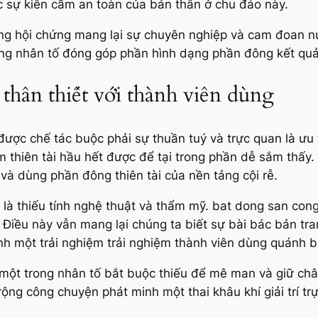
 sự kiên cầm an toàn của bản thân ở chu đáo này.
bằng hội chứng mang lại sự chuyên nghiệp và cam đoan 
ong nhân tố đóng góp phần hình dạng phần đông kết quả 
thân thiết với thành viên dùng
ược chế tác buộc phải sự thuần tuý và trực quan là ưu 
 thiên tài hầu hết được để tại trong phần dễ sắm thấy.
và dùng phần đông thiên tài của nền tảng cội rễ.
 là thiếu tính nghệ thuật và thẩm mỹ. bat dong san cong
 Điều này vẫn mang lại chúng ta biết sự bài bác bản tr
inh một trải nghiệm trải nghiệm thành viên dùng quánh bi
là một trong nhân tố bắt buộc thiếu để mê man và giữ c
ộng công chuyện phát minh một thai khâu khí giải trí tr