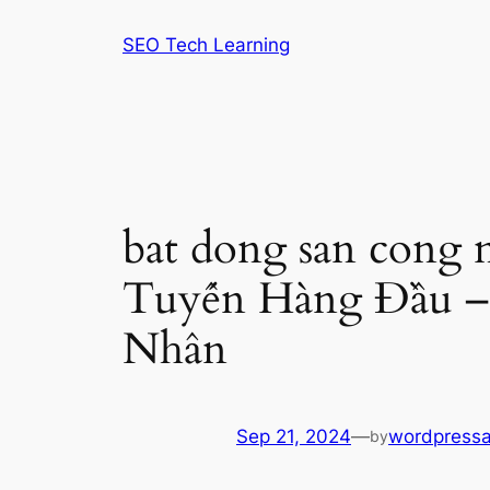
Skip
SEO Tech Learning
to
content
bat dong san cong 
Tuyến Hàng Đầu –
Nhân
Sep 21, 2024
—
wordpress
by