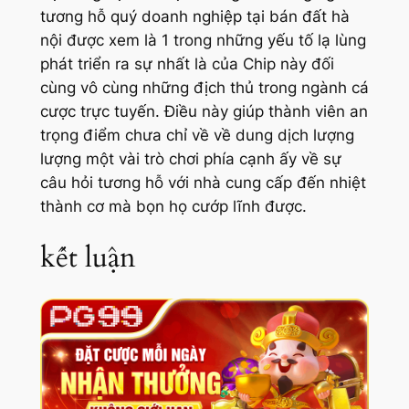
tương hỗ quý doanh nghiệp tại bán đất hà
nội được xem là 1 trong những yếu tố lạ lùng
phát triển ra sự nhất là của Chip này đối
cùng vô cùng những địch thủ trong ngành cá
cược trực tuyến. Điều này giúp thành viên an
trọng điểm chưa chỉ về về dung dịch lượng
lượng một vài trò chơi phía cạnh ấy về sự
câu hỏi tương hỗ với nhà cung cấp đến nhiệt
thành cơ mà bọn họ cướp lĩnh được.
kết luận