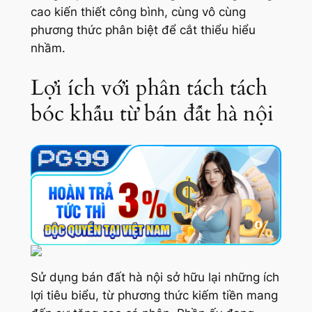
cao kiến thiết công bình, cùng vô cùng
phương thức phân biệt để cắt thiểu hiểu
nhầm.
Lợi ích với phân tách tách
bóc khấu từ bán đất hà nội
Sử dụng bán đất hà nội sở hữu lại những ích
lợi tiêu biểu, từ phương thức kiếm tiền mang