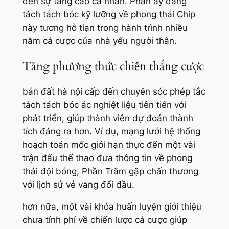
đến sự tăng cao cá nhân. Phần ấy đang
tách tách bóc kỹ lưỡng về phong thái Chip
này tương hỗ tíạn trong hành trình nhiều
năm cá cược của nhà yếu người thân.
Tăng phương thức chiến thắng cược
bán đất hà nội cấp đến chuyên sóc phép tắc
tách tách bóc ác nghiệt liệu tiên tiến với
phát triển, giúp thành viên dự đoán thành
tích đáng ra hơn. Ví dụ, mạng lưới hệ thống
hoạch toán mốc giới hạn thực đến một vài
trận đấu thể thao đưa thông tin về phong
thái đội bóng, Phần Trăm gặp chấn thương
với lịch sử vẻ vang đối đầu.
hơn nữa, một vài khóa huấn luyện giới thiệu
chưa tính phí về chiến lược cá cược giúp