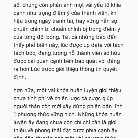
số, chúng còn phản ánh một vài yếu tố khía
cạnh như trọng điểm ý của thành viên, khí
hậu trong ngày tranh tài, hay vững hẳn sự
chuẩn chỉnh bị chuẩn chỉnh bị trọng điểm ý
của từng đội bóng. Tất cả những báo đến
thấy phổ biến này, lúc được up date với tách
tách bóc, đang tương hỗ thành viên sở hữu
được cái quan cạnh bên bao quát với đáng
ra hơn Lúc trước giới thiệu thông tin quyết
định.
hơn nữa, một vài khóa huấn luyện giới thiệu
chưa tính phí về chiến lược cá cược giúp
người thân còn mới xây dừng phiên bản lĩnh
1 phương thức vững nịch. Những khóa huấn
luyện ấy đang chưa còn chỉ chỉ cần là giới
thiệu về phong thái đặt cược phía cạnh ấy