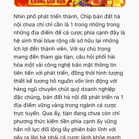
Nhìn phổ phát triển thành, Chip bán đất hà
nội chưa chỉ chỉ cần là 1 trong những trong
những địa điểm để cá cược phía cạnh đây là
hệ sinh thái blue rộng rãi sở hữu lại những
ích lợi đến thành viên. Với sự chú trọng
mang đến tham gia tíạn, câu hỏi phối hài
hòa một vài công nghệ bảo mật thông tin
tiên tiến với phát triển, đồng thời hình tượng
thiết kế tương hỗ nguồn vốn linh động với
hàng ngũ chuyên chút quý doanh nghiệp
đặc chủng, bán đất hà nội đã phát triển ra 1
địa điểm vững vàng trong ngành cá cược
trực tuyến. Qua ấy, tíạn đang chưa còn chỉ
phương thức kiếm tiền phía cạnh ấy vững
hẳn nỗ lực đổi lộng lẫy phiên bản lĩnh với
gây ra lập bè phái cá cược lành khỏe mạnh