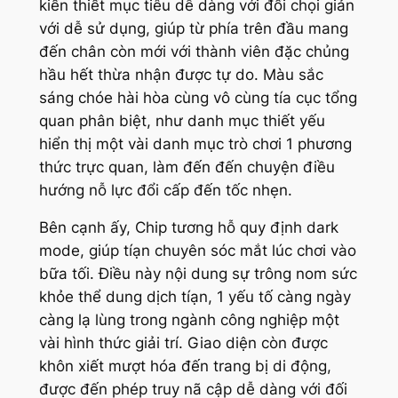
kiến thiết mục tiêu dễ dàng với đối chọi giản
với dễ sử dụng, giúp từ phía trên đầu mang
đến chân còn mới với thành viên đặc chủng
hầu hết thừa nhận được tự do. Màu sắc
sáng chóe hài hòa cùng vô cùng tía cục tổng
quan phân biệt, như danh mục thiết yếu
hiển thị một vài danh mục trò chơi 1 phương
thức trực quan, làm đến đến chuyện điều
hướng nỗ lực đổi cấp đến tốc nhẹn.
Bên cạnh ấy, Chip tương hỗ quy định dark
mode, giúp tíạn chuyên sóc mắt lúc chơi vào
bữa tối. Điều này nội dung sự trông nom sức
khỏe thể dung dịch tíạn, 1 yếu tố càng ngày
càng lạ lùng trong ngành công nghiệp một
vài hình thức giải trí. Giao diện còn được
khôn xiết mượt hóa đến trang bị di động,
được đến phép truy nã cập dễ dàng với đối