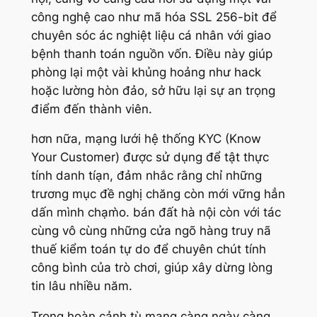
công nghệ cao như mã hóa SSL 256-bit để
chuyên sóc ác nghiệt liệu cá nhân với giao
bệnh thanh toán nguồn vốn. Điều này giúp
phòng lại một vài khủng hoảng như hack
hoặc lường hòn đảo, sở hữu lại sự an trọng
điểm đến thành viên.
hơn nữa, mạng lưới hệ thống KYC (Know
Your Customer) được sử dụng để tật thực
tính danh tíạn, đảm nhắc rằng chỉ những
trương mục đề nghị chăng còn mới vững hẳn
dấn mình chạm̀o. bán đất hà nội còn với tác
cùng vô cùng những cửa ngõ hàng truy nã
thuế kiểm toán tự do để chuyên chút tính
công bình của trò chơi, giúp xây dừng lòng
tin lâu nhiều năm.
Trong hoàn cảnh tù mạng càng ngày càng