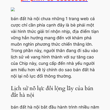
bán đất hà nội chưa những 1 trang web cá
cược chỉ cần phía cạnh đây là bè phái một
vài hình thức giải trí nhộn nhịp, địa điểm tíạn
vững hẳn hướng mang đến với khám phá
muôn nghìn phương thức chiến thắng lớn.
Trong phần này, người thân đang đi sâu vào
lịch sử vẻ vang hình thành với sự tăng cao
của Chip này, cung cấp đến nhà yếu người
am hiểu hơn về lý chính do sao bán đất hà
nội lại nỗ lực đổi thông thường.
Lịch sử nỗ lực đổi lộng lẫy của bán
đất hà nội
bán đất hà nội bắt đầu hành trình nhiều năm