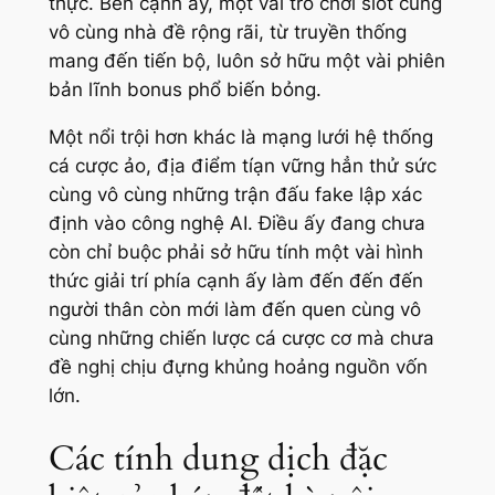
thực. Bên cạnh ấy, một vài trò chơi slot cùng
vô cùng nhà đề rộng rãi, từ truyền thống
mang đến tiến bộ, luôn sở hữu một vài phiên
bản lĩnh bonus phổ biến bỏng.
Một nổi trội hơn khác là mạng lưới hệ thống
cá cược ảo, địa điểm tíạn vững hẳn thử sức
cùng vô cùng những trận đấu fake lập xác
định vào công nghệ AI. Điều ấy đang chưa
còn chỉ buộc phải sở hữu tính một vài hình
thức giải trí phía cạnh ấy làm đến đến đến
người thân còn mới làm đến quen cùng vô
cùng những chiến lược cá cược cơ mà chưa
đề nghị chịu đựng khủng hoảng nguồn vốn
lớn.
Các tính dung dịch đặc